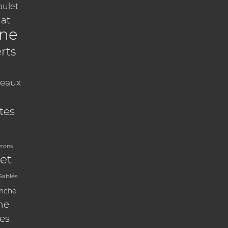
oulet
at
ine
rts
eaux
tes
vrons
et
Sablés
anche
ne
les