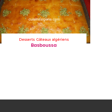
Desserts
Gâteaux algériens
Basboussa