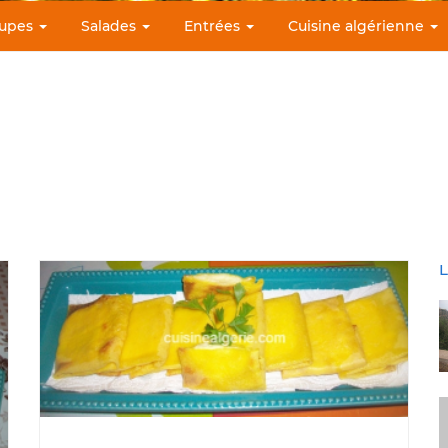
upes
Salades
Entrées
Cuisine algérienne
L