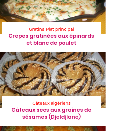
Gratins
Plat principal
Crêpes gratinées aux épinards
et blanc de poulet
Gâteaux algériens
Gâteaux secs aux graines de
sésames (Djeldjlane)