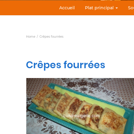
Accueil
Plat principal
So
Home
Crêpes fourrées
Crêpes fourrées