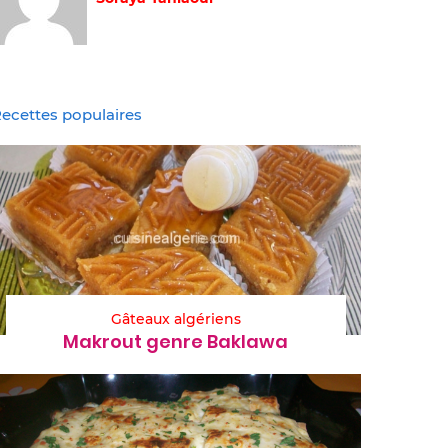
ecettes populaires
Gâteaux algériens
Makrout genre Baklawa