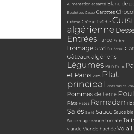
Blanc de p
Alimentation et santé
Chocol
Carottes
Boulettes
Cacao
Cuis
Crème
Crème fraîche
algérienne
Desse
Entrées
Farce
Farine
fromage
Gât
Gratin
Gâteau
Gâteaux algériens
Légumes
Pa
Pain
Pains
Plat
et Pains
Pizza
principal
Plats faciles
Poi
Poul
Pommes de terre
Ramadan
Pâte
riz
Pâtes
Salés
Sauce
Sauce bl
Santé
Taji
Sauce tomate
Sauce rouge
Volail
Viande hachée
viande