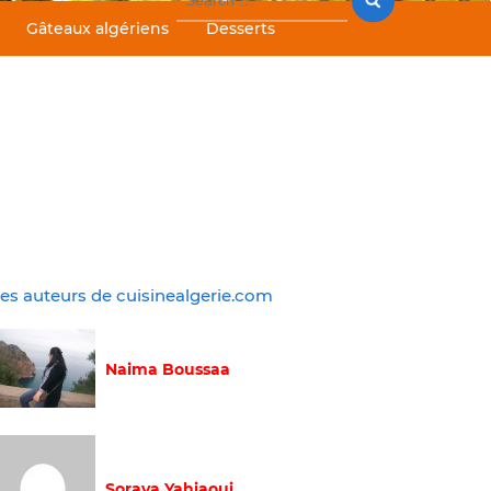
for:
Gâteaux algériens
Desserts
es auteurs de cuisinealgerie.com
Naima Boussaa
Soraya Yahiaoui