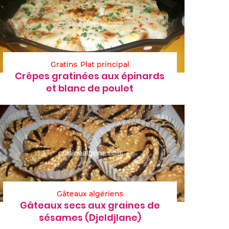
Gratins
Plat principal
Crêpes gratinées aux épinards
et blanc de poulet
Gâteaux algériens
Gâteaux secs aux graines de
sésames (Djeldjlane)