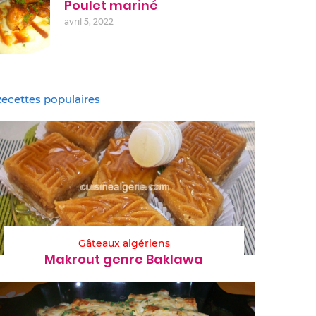
Poulet mariné
avril 5, 2022
ecettes populaires
Gâteaux algériens
Makrout genre Baklawa