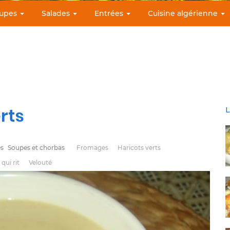
upes
Salades
Entrées
Cuisine algérienne
rts
L
s
Soupes et chorbas
Fromages
Haricots verts
qui rit
Velouté