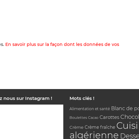
es.
En savoir plus sur la façon dont les données de vos
z nous sur Instagram !
Mots clés !
Blanc de p
Alimentation et santé
Chocol
Carottes
Boulettes
Cacao
Cuis
Crème
Crème fraîche
algérienne
Desse