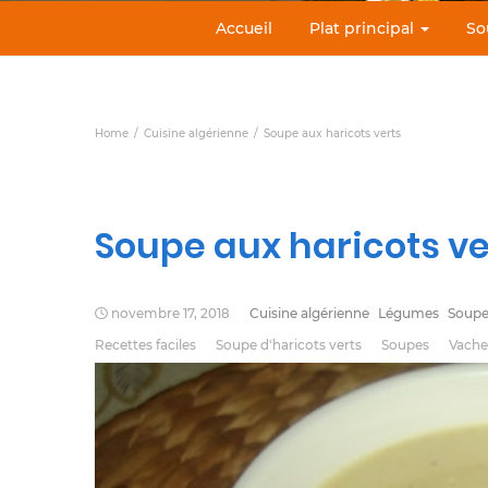
Accueil
Plat principal
So
Home
Cuisine algérienne
Soupe aux haricots verts
Soupe aux haricots ve
novembre 17, 2018
Cuisine algérienne
Légumes
Soupe
Recettes faciles
Soupe d'haricots verts
Soupes
Vache 