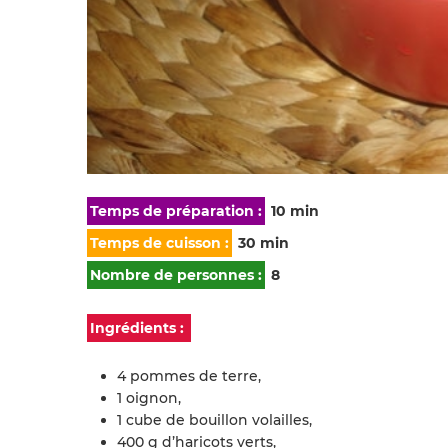
Temps de préparation :
10 min
Temps de cuisson :
30 min
Nombre de personnes :
8
Ingrédients :
4 pommes de terre,
1 oignon,
1 cube de bouillon volailles,
400 g d’haricots verts,