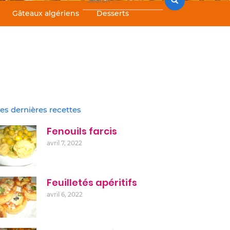
for:
Gâteaux algériens
Desserts
es dernières recettes
Fenouils farcis
avril 7, 2022
Feuilletés apéritifs
avril 6, 2022