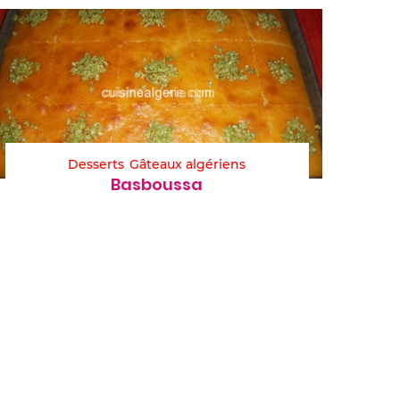
Desserts
Gâteaux algériens
Basboussa