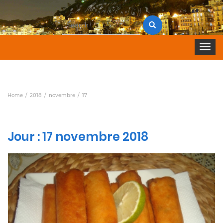
Search
for:
Toggle 
Home
2018
novembre
17
Jour :
17 novembre 2018