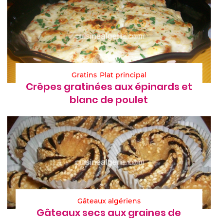
Gratins
Plat principal
Crêpes gratinées aux épinards et
blanc de poulet
Gâteaux algériens
Gâteaux secs aux graines de