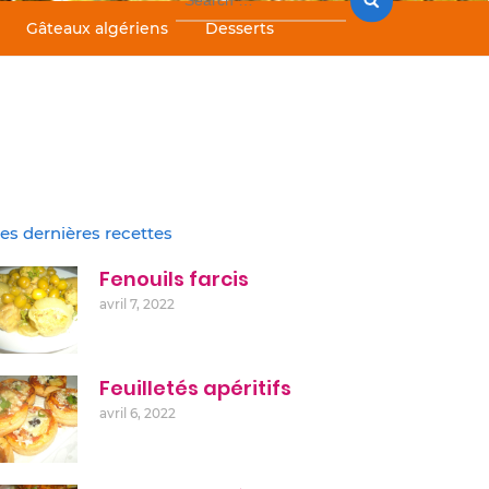
for:
Gâteaux algériens
Desserts
es dernières recettes
Fenouils farcis
avril 7, 2022
Feuilletés apéritifs
avril 6, 2022