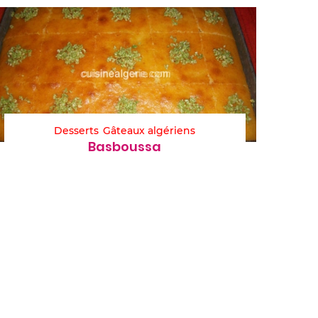
Desserts
Gâteaux algériens
Basboussa