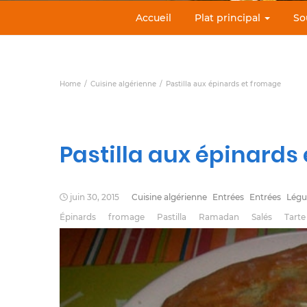
Accueil
Plat principal
So
Home
Cuisine algérienne
Pastilla aux épinards et fromage
Pastilla aux épinards
juin 30, 2015
Cuisine algérienne
Entrées
Entrées
Lég
Épinards
fromage
Pastilla
Ramadan
Salés
Tarte