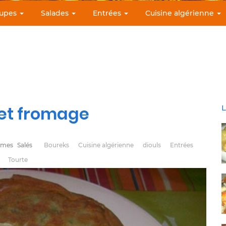
upes
Salades
Entrées
Cuisine algérienne
 et fromage
L
umes
Salés
Boureks
Cuisine algérienne
diouls
Entrées
Tourte