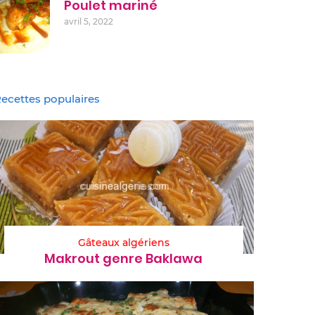
Poulet mariné
avril 5, 2022
ecettes populaires
Gâteaux algériens
Makrout genre Baklawa