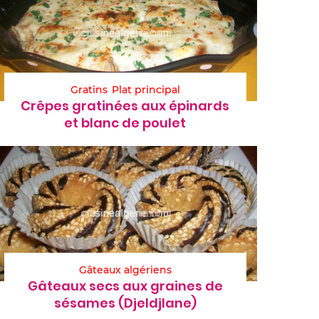
Gratins
Plat principal
Crêpes gratinées aux épinards
et blanc de poulet
Gâteaux algériens
Gâteaux secs aux graines de
sésames (Djeldjlane)