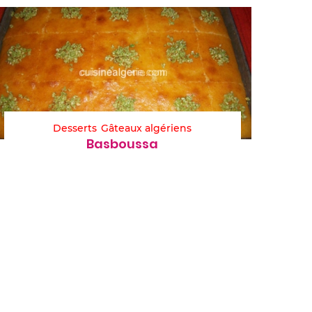
Desserts
Gâteaux algériens
Basboussa