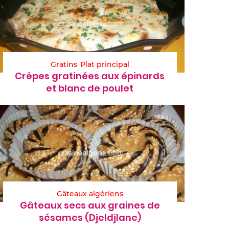
Gratins
Plat principal
Crêpes gratinées aux épinards
et blanc de poulet
Gâteaux algériens
Gâteaux secs aux graines de
sésames (Djeldjlane)