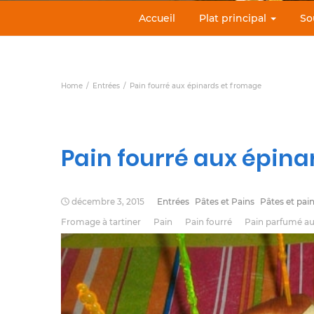
Accueil
Plat principal
So
Home
Entrées
Pain fourré aux épinards et fromage
Pain fourré aux épina
décembre 3, 2015
Entrées
Pâtes et Pains
Pâtes et pai
Fromage à tartiner
Pain
Pain fourré
Pain parfumé au