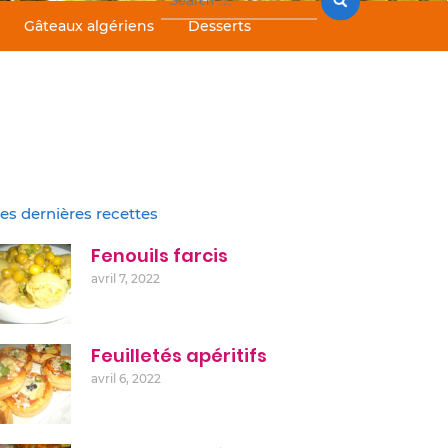
for:
Gâteaux algériens
Desserts
es dernières recettes
Fenouils farcis
avril 7, 2022
Feuilletés apéritifs
avril 6, 2022