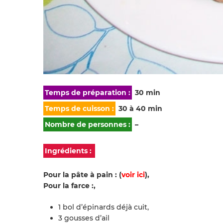
Temps de préparation :
30 min
Temps de cuisson :
30 à 40 min
Nombre de personnes :
–
Ingrédients :
Pour la pâte à pain : (
voir ici
),
Pour la farce :,
1 bol d’épinards déjà cuit,
3 gousses d’ail