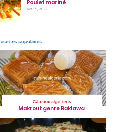
Poulet mariné
avril 5, 2022
ecettes populaires
Gâteaux algériens
Makrout genre Baklawa