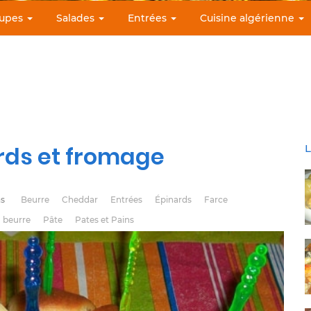
upes
Salades
Entrées
Cuisine algérienne
rds et fromage
L
ns
Beurre
Cheddar
Entrées
Épinards
Farce
 beurre
Pâte
Pates et Pains