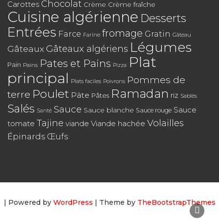
Chocolat
Carottes
Crème
Crème fraîche
Cuisine algérienne
Desserts
Entrées
fromage
Farce
Gratin
Farine
Gâteau
Légumes
Gâteaux algériens
Gâteaux
Plat
Pates et Pains
Pain
Pains
Pizza
principal
Pommes de
Plats faciles
Poivrons
Poulet
Ramadan
terre
Pâte
riz
Pâtes
Sablés
Salés
Sauce
Sauce
Sauce blanche
Sauce rouge
Santé
Tajine
Volailles
tomate
Viande hachée
viande
Épinards
Œufs
| Powered by
WordPress
| Theme by
TheBootstrapThemes