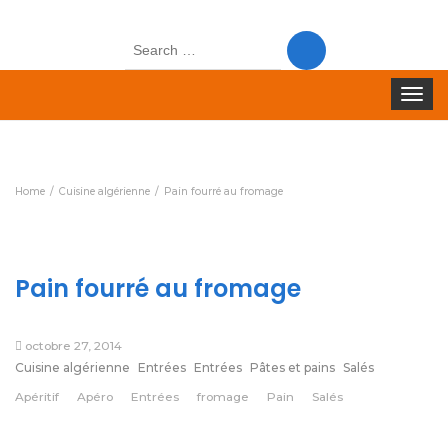
Search
for:
Toggle
navigat
Home
Cuisine algérienne
Pain fourré au fromage
Pain fourré au fromage
octobre 27, 2014
Cuisine algérienne
Entrées
Entrées
Pâtes et pains
Salés
Apéritif
Apéro
Entrées
fromage
Pain
Salés