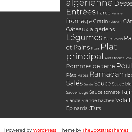
algérienne
Desse
Entrées
Farce
Farine
fromage
Gât
Gratin
Gâteau
Gâteaux algériens
Légumes
Pa
Pain
Pains
Plat
et Pains
Pizza
principal
Plats faciles
Poi
Poul
Pommes de terre
Ramadan
Pâte
riz
Pâtes
Salés
Sauce
Sauce bl
Santé
Taji
Sauce tomate
Sauce rouge
Volail
Viande hachée
viande
Épinards
Œufs
| Powered by
WordPress
| Theme by
TheBootstrapThemes