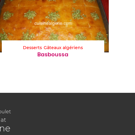
Desserts
Gâteaux algériens
Basboussa
oulet
at
ine