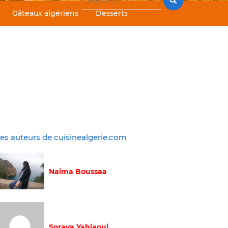
for:
Gâteaux algériens
Desserts
es auteurs de cuisinealgerie.com
Naima Boussaa
Soraya Yahiaoui