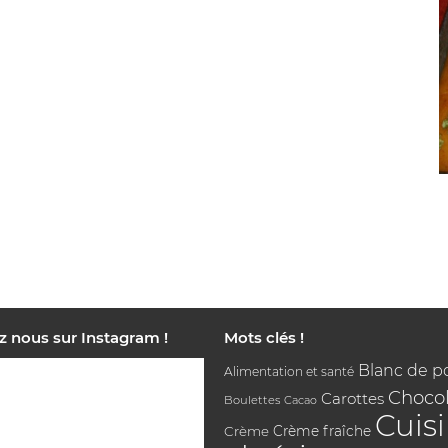
z nous sur Instagram !
Mots clés !
Blanc de p
Alimentation et santé
Chocol
Carottes
Boulettes
Cacao
Cuis
Crème
Crème fraîche