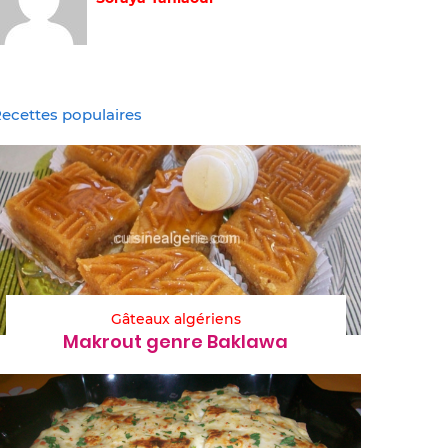
ecettes populaires
Gâteaux algériens
Makrout genre Baklawa