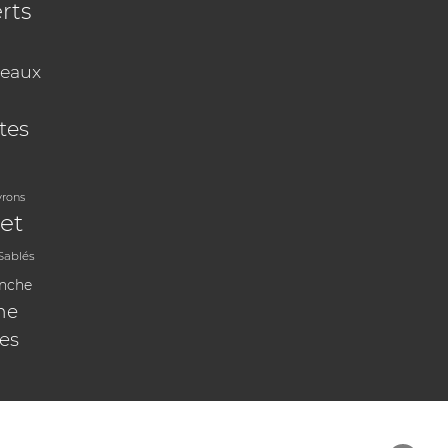
rts
eaux
tes
vrons
et
Sablés
anche
ne
les