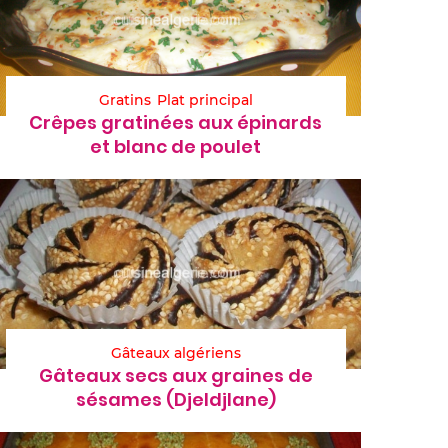
Gratins
Plat principal
Crêpes gratinées aux épinards
et blanc de poulet
Gâteaux algériens
Gâteaux secs aux graines de
sésames (Djeldjlane)