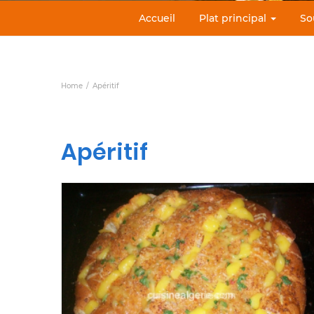
Accueil
Plat principal
So
Home
Apéritif
Apéritif