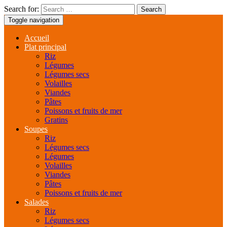
Search for:
Toggle navigation
Accueil
Plat principal
Riz
Légumes
Légumes secs
Volailles
Viandes
Pâtes
Poissons et fruits de mer
Gratins
Soupes
Riz
Légumes secs
Légumes
Volailles
Viandes
Pâtes
Poissons et fruits de mer
Salades
Riz
Légumes secs