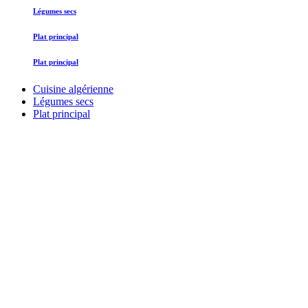
Légumes secs
Plat principal
Plat principal
Cuisine algérienne
Légumes secs
Plat principal