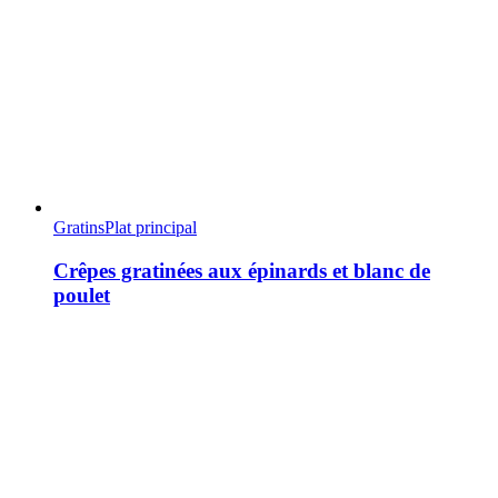
Gratins
Plat principal
Crêpes gratinées aux épinards et blanc de
poulet