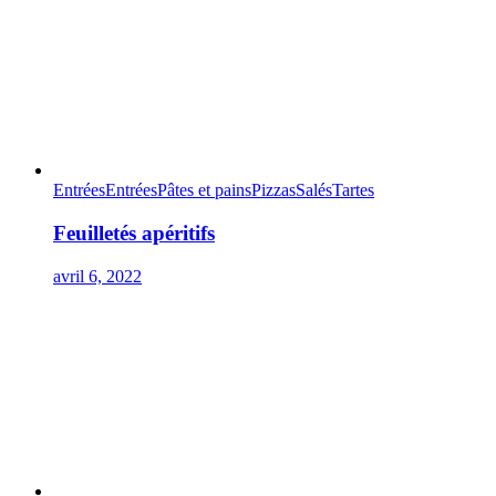
Entrées
Entrées
Pâtes et pains
Pizzas
Salés
Tartes
Feuilletés apéritifs
avril 6, 2022