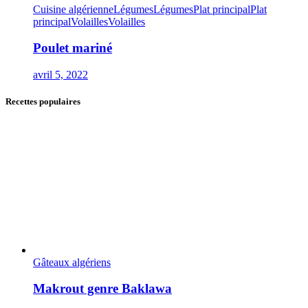
Cuisine algérienne
Légumes
Légumes
Plat principal
Plat
principal
Volailles
Volailles
Poulet mariné
avril 5, 2022
Recettes populaires
Gâteaux algériens
Makrout genre Baklawa