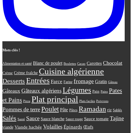
Mots clés !
Chocolat
Blanc de poulet
Carottes
Alimentation et santé
Boulettes
Cacao
Cuisine algérienne
Crème
Crème fraîche
Entrées
Desserts
fromage
Farce
Gratin
Farine
Gâteau
Légumes
Pates
Gâteaux algériens
Gâteaux
Pain
Pains
Plat principal
et Pains
Plats faciles
Poivrons
Pizza
Ramadan
Poulet
Pommes de terre
Pâte
riz
Pâtes
Sablés
Salés
Sauce
Tajine
Sauce tomate
Sauce blanche
Sauce rouge
Santé
Volailles
Épinards
Œufs
viande
Viande hachée