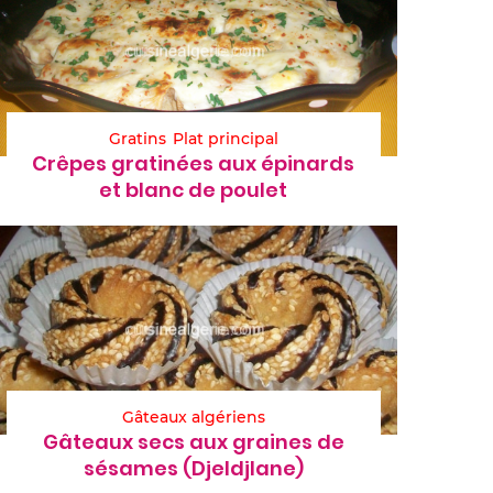
Gratins
Plat principal
Crêpes gratinées aux épinards
et blanc de poulet
Gâteaux algériens
Gâteaux secs aux graines de
sésames (Djeldjlane)