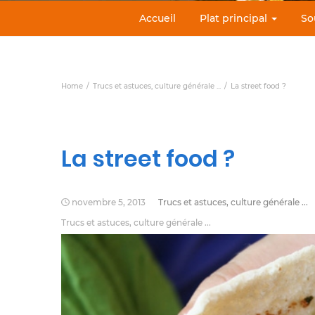
Accueil
Plat principal
So
Home
Trucs et astuces, culture générale ...
La street food ?
La street food ?
novembre 5, 2013
Trucs et astuces, culture générale ...
Trucs et astuces, culture générale ...