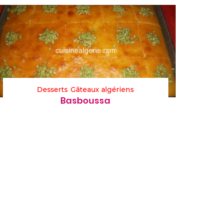
Desserts
Gâteaux algériens
Basboussa