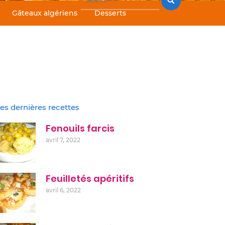
for:
Gâteaux algériens
Desserts
es dernières recettes
Fenouils farcis
avril 7, 2022
Feuilletés apéritifs
avril 6, 2022