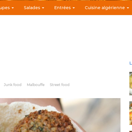
upes
Salades
Entrées
Cuisine algérienne
L
Junk food
Malbouffe
Street food