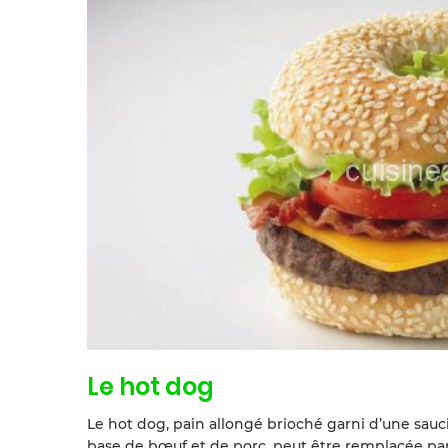
Le hot dog
Le hot dog, pain allongé brioché garni d’une saucisse
base de bœuf et de porc, peut être remplacée par