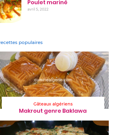
Poulet mariné
avril 5, 2022
ecettes populaires
Gâteaux algériens
Makrout genre Baklawa