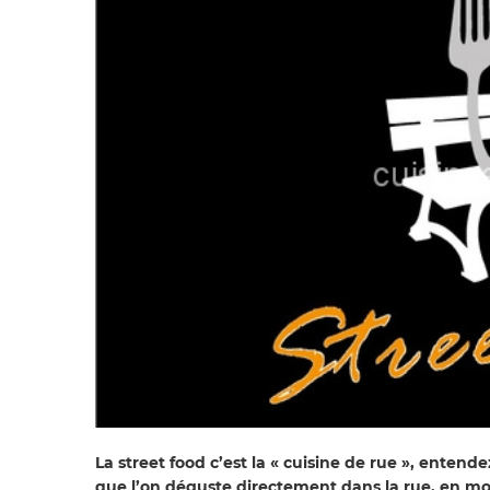
La street food c’est la « cuisine de rue », enten
que l’on déguste directement dans la rue, en 