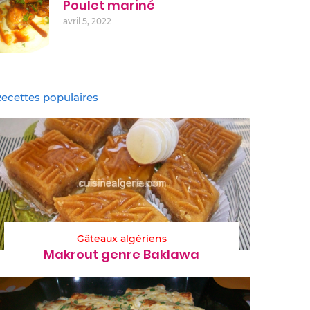
Poulet mariné
avril 5, 2022
ecettes populaires
Gâteaux algériens
Makrout genre Baklawa