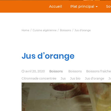
Accueil
Plat principal
So
Home
Cuisine algérienne
Boissons
Jus d’orange
Jus d’orange
avril 20, 2020
Boissons
Boissons
Boissons fraîche
Citronnade concentrée
Jus
Jus bio
Jus d’orange
J