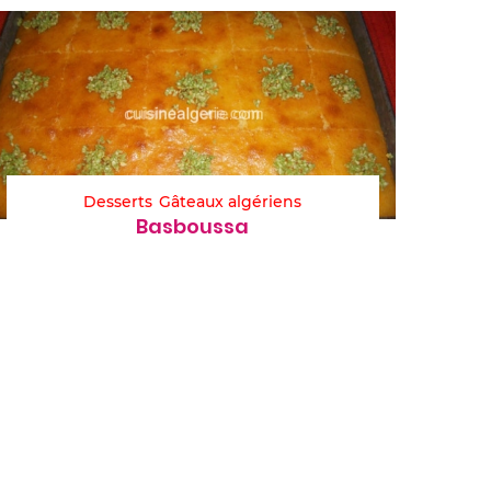
Desserts
Gâteaux algériens
Basboussa