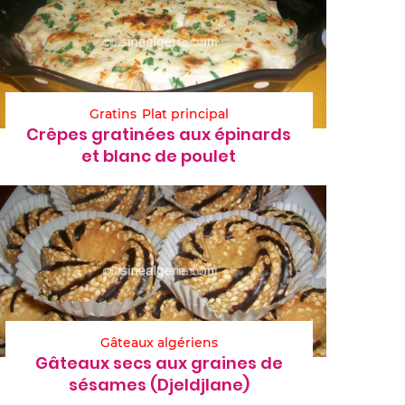
Gratins
Plat principal
Crêpes gratinées aux épinards
et blanc de poulet
Gâteaux algériens
Gâteaux secs aux graines de
sésames (Djeldjlane)