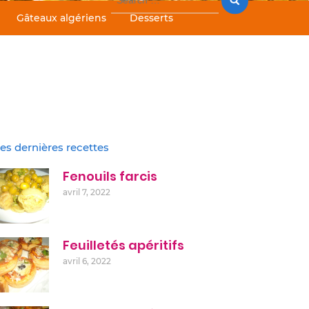
for:
Gâteaux algériens
Desserts
es dernières recettes
Fenouils farcis
avril 7, 2022
Feuilletés apéritifs
avril 6, 2022