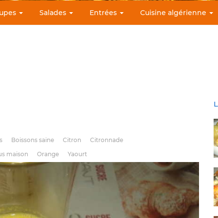
upes
Salades
Entrées
Cuisine algérienne
L
s
Boissons saine
Citron
Citronnade
us maison
Orange
Yaourt