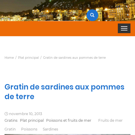
Search
for:
Toggle 
Home
Plat principal
Gratin de sardines aux pommes de terre
Gratin de sardines aux pommes
de terre
novembre 10, 2013
Gratins
Plat principal
Poissons et fruits de mer
Fruits de mer
Gratin
Poissons
Sardines