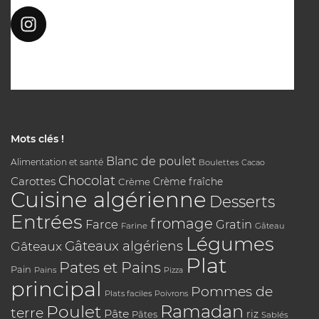
Mots clés !
Blanc de poulet
Alimentation et santé
Boulettes
Cacao
Chocolat
Carottes
Crème
Crème fraîche
Cuisine algérienne
Desserts
Entrées
fromage
Farce
Gratin
Farine
Gâteau
Légumes
Gâteaux algériens
Gâteaux
Plat
Pates et Pains
Pain
Pains
Pizza
principal
Pommes de
Plats faciles
Poivrons
Poulet
Ramadan
terre
Pâte
riz
Pâtes
Sablés