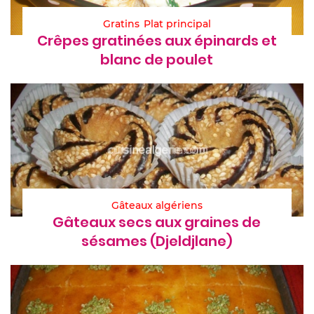
Gratins
Plat principal
Crêpes gratinées aux épinards et
blanc de poulet
Gâteaux algériens
Gâteaux secs aux graines de
sésames (Djeldjlane)