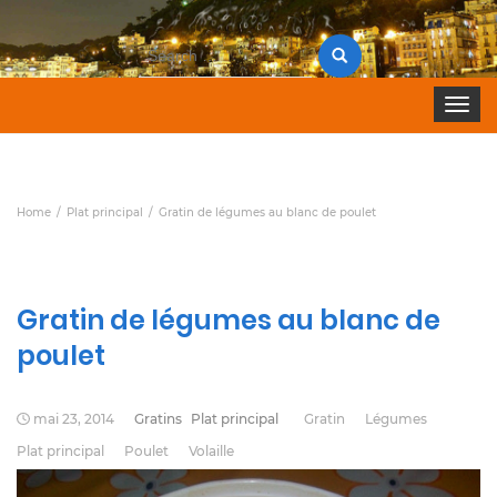
Search
for:
Toggle 
Home
Plat principal
Gratin de légumes au blanc de poulet
Gratin de légumes au blanc de
poulet
mai 23, 2014
Gratins
Plat principal
Gratin
Légumes
Plat principal
Poulet
Volaille