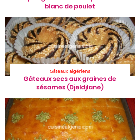
blanc de poulet
Gâteaux algériens
Gâteaux secs aux graines de
sésames (Djeldjlane)