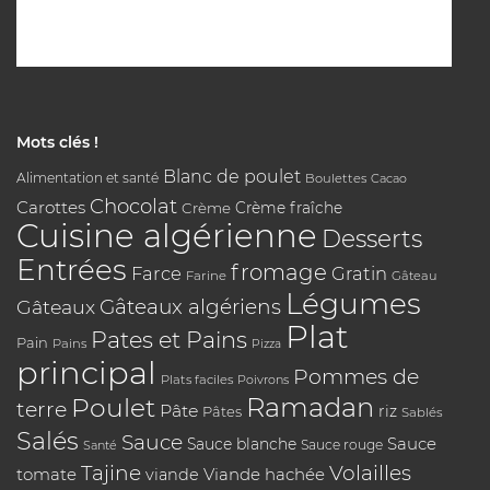
Mots clés !
Blanc de poulet
Alimentation et santé
Boulettes
Cacao
Chocolat
Carottes
Crème
Crème fraîche
Cuisine algérienne
Desserts
Entrées
fromage
Farce
Gratin
Farine
Gâteau
Légumes
Gâteaux algériens
Gâteaux
Plat
Pates et Pains
Pain
Pains
Pizza
principal
Pommes de
Plats faciles
Poivrons
Poulet
Ramadan
terre
Pâte
riz
Pâtes
Sablés
Salés
Sauce
Sauce
Sauce blanche
Sauce rouge
Santé
Tajine
Volailles
tomate
Viande hachée
viande