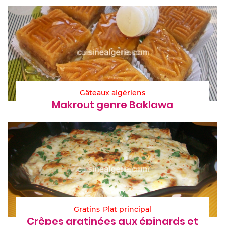
Gâteaux algériens
Makrout genre Baklawa
Gratins
Plat principal
Crêpes gratinées aux épinards et