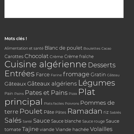
Mots clés !
Blanc de poulet
Alimentation et santé
Boulettes
Cacao
Chocolat
Carottes
Crème
Crème fraîche
Cuisine algérienne
Desserts
Entrées
fromage
Farce
Gratin
Farine
Gâteau
Légumes
Gâteaux algériens
Gâteaux
Plat
Pates et Pains
Pain
Pains
Pizza
principal
Pommes de
Plats faciles
Poivrons
Poulet
Ramadan
terre
Pâte
riz
Pâtes
Sablés
Salés
Sauce
Sauce
Sauce blanche
Sauce rouge
Santé
Tajine
Volailles
tomate
Viande hachée
viande