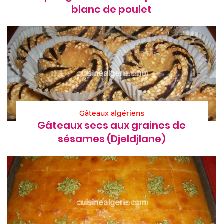
blanc de poulet
Gâteaux algériens
Gâteaux secs aux graines de
sésames (Djeldjlane)