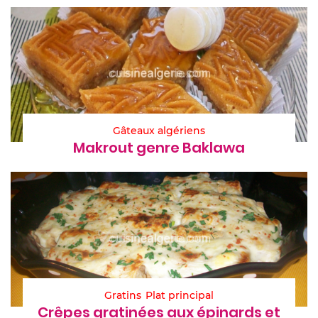
Gâteaux algériens
Makrout genre Baklawa
Gratins
Plat principal
Crêpes gratinées aux épinards et