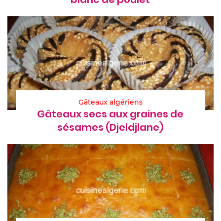
Gâteaux algériens
Gâteaux secs aux graines de
sésames (Djeldjlane)