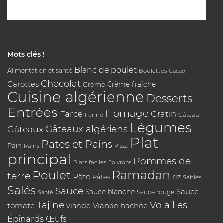
Mots clés !
Blanc de poulet
Alimentation et santé
Boulettes
Cacao
Chocolat
Carottes
Crème
Crème fraîche
Cuisine algérienne
Desserts
Entrées
fromage
Farce
Gratin
Farine
Gâteau
Légumes
Gâteaux algériens
Gâteaux
Plat
Pates et Pains
Pain
Pains
Pizza
principal
Pommes de
Plats faciles
Poivrons
Poulet
Ramadan
terre
Pâte
riz
Pâtes
Sablés
Salés
Sauce
Sauce
Sauce blanche
Sauce rouge
Santé
Tajine
Volailles
tomate
Viande hachée
viande
Épinards
Œufs