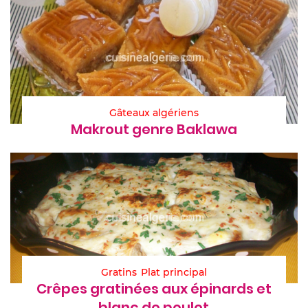
Gâteaux algériens
Makrout genre Baklawa
Gratins
Plat principal
Crêpes gratinées aux épinards et
blanc de poulet