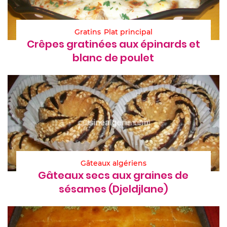
Gratins
Plat principal
Crêpes gratinées aux épinards et
blanc de poulet
Gâteaux algériens
Gâteaux secs aux graines de
sésames (Djeldjlane)