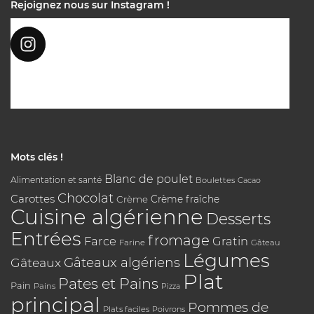
Rejoignez nous sur Instagram !
Mots clés !
Blanc de poulet
Alimentation et santé
Boulettes
Cacao
Chocolat
Carottes
Crème
Crème fraîche
Cuisine algérienne
Desserts
Entrées
fromage
Farce
Gratin
Farine
Gâteau
Légumes
Gâteaux algériens
Gâteaux
Plat
Pates et Pains
Pain
Pains
Pizza
principal
Pommes de
Plats faciles
Poivrons