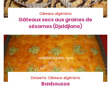
Gâteaux algériens
Gâteaux secs aux graines de
sésames (Djeldjlane)
Desserts
Gâteaux algériens
Basboussa