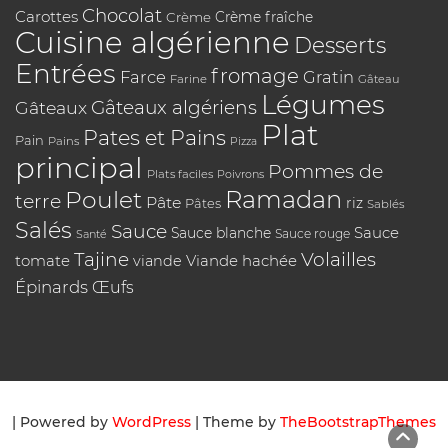
Chocolat
Carottes
Crème
Crème fraîche
Cuisine algérienne
Desserts
Entrées
fromage
Farce
Gratin
Farine
Gâteau
Légumes
Gâteaux algériens
Gâteaux
Plat
Pates et Pains
Pain
Pains
Pizza
principal
Pommes de
Plats faciles
Poivrons
Poulet
Ramadan
terre
Pâte
riz
Pâtes
Sablés
Salés
Sauce
Sauce
Sauce blanche
Sauce rouge
Santé
Tajine
Volailles
tomate
Viande hachée
viande
Épinards
Œufs
| Powered by
WordPress
| Theme by
TheBootstrapThemes