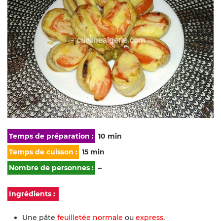
Temps de préparation :
10 min
Temps de cuisson :
15 min
Nombre de personnes :
–
Ingrédients :
Une pâte
feuilletée normale
ou
express
,