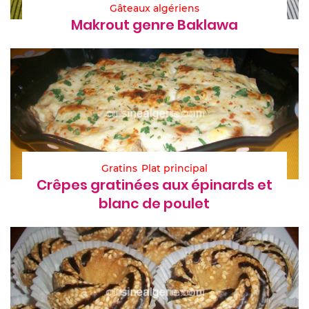
Gâteaux algériens
Makrout genre Baklawa
Gratins
Plat principal
Crêpes gratinées aux épinards et
blanc de poulet