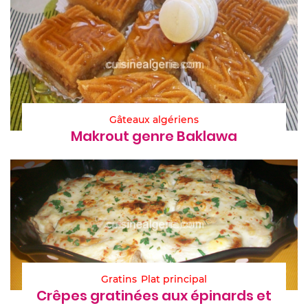
Gâteaux algériens
Makrout genre Baklawa
Gratins
Plat principal
Crêpes gratinées aux épinards et