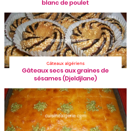
blanc de poulet
Gâteaux algériens
Gâteaux secs aux graines de
sésames (Djeldjlane)