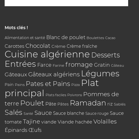
Mots clés !
Blanc de poulet
Alimentation et santé
Boulettes
Cacao
Chocolat
Carottes
Crème
Crème fraîche
Cuisine algérienne
Desserts
Entrées
fromage
Farce
Gratin
Farine
Gâteau
Légumes
Gâteaux algériens
Gâteaux
Plat
Pates et Pains
Pain
Pains
Pizza
principal
Pommes de
Plats faciles
Poivrons
Poulet
Ramadan
terre
Pâte
riz
Pâtes
Sablés
Salés
Sauce
Sauce
Sauce blanche
Sauce rouge
Santé
Tajine
Volailles
tomate
Viande hachée
viande
Épinards
Œufs