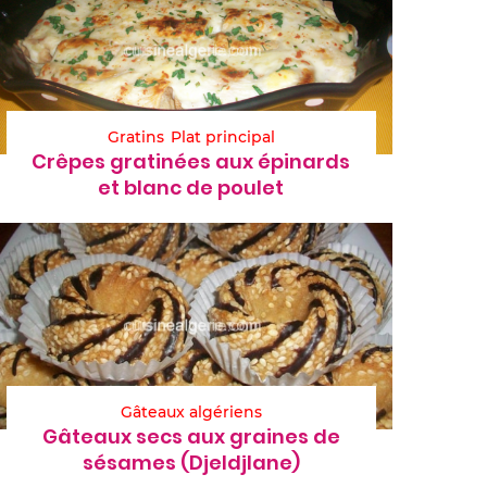
Gratins
Plat principal
Crêpes gratinées aux épinards
et blanc de poulet
Gâteaux algériens
Gâteaux secs aux graines de
sésames (Djeldjlane)