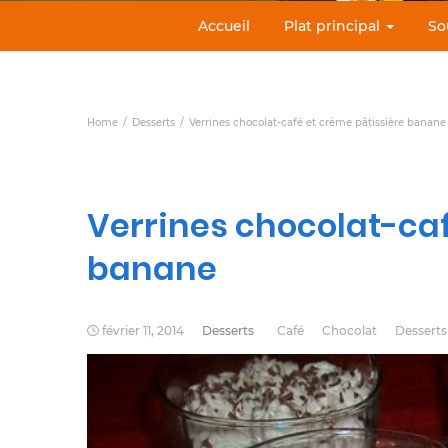
Accueil
Plat principal
So
Home
Desserts
Verrines chocolat-café et crème pâtissière banane
Verrines chocolat-caf
banane
février 11, 2014
Desserts
Café
Chocolat
Desserts