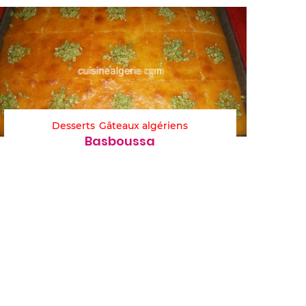
Desserts
Gâteaux algériens
Basboussa