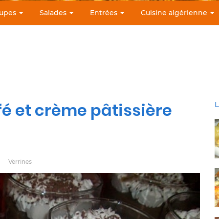
upes
Salades
Entrées
Cuisine algérienne
é et crème pâtissière
L
Verrines