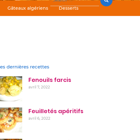
for:
Gâteaux algériens
Desserts
es dernières recettes
Fenouils farcis
avril 7, 2022
Feuilletés apéritifs
avril 6, 2022