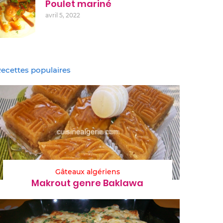
Poulet mariné
avril 5, 2022
ecettes populaires
Gâteaux algériens
Makrout genre Baklawa