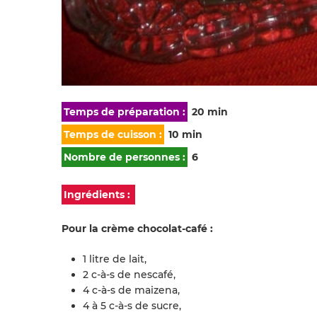
Temps de préparation :
20 min
Temps de cuisson :
10 min
Nombre de personnes :
6
Ingrédients :
Pour la crème chocolat-café :
1 litre de lait,
2 c-à-s de nescafé,
4 c-à-s de maizena,
4 à 5 c-à-s de sucre,