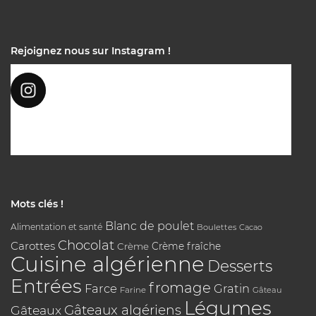
Rejoignez nous sur Instagram !
Mots clés !
Blanc de poulet
Alimentation et santé
Boulettes
Cacao
Chocolat
Carottes
Crème
Crème fraîche
Cuisine algérienne
Desserts
Entrées
fromage
Farce
Gratin
Farine
Gâteau
Légumes
Gâteaux algériens
Gâteaux