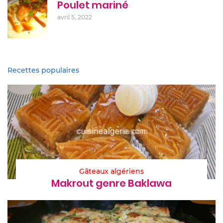
Poulet mariné
avril 5, 2022
Recettes populaires
Gâteaux algériens
Makrout genre Baklawa