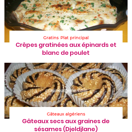
Gratins
Plat principal
Crêpes gratinées aux épinards et
blanc de poulet
Gâteaux algériens
Gâteaux secs aux graines de
sésames (Djeldjlane)