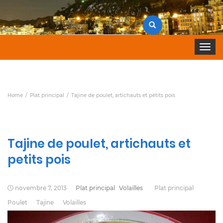
Search
for:
Toggle 
Home
Plat principal
Tajine de poulet, artichauts et petits pois
Tajine de poulet, artichauts et
petits pois
novembre 7, 2013
Plat principal
Volailles
Plat principal
Poulet
Tajine
Volailles