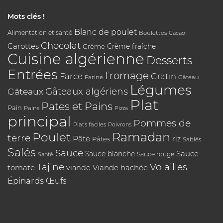
Mots clés !
Blanc de poulet
Alimentation et santé
Boulettes
Cacao
Chocolat
Carottes
Crème
Crème fraîche
Cuisine algérienne
Desserts
Entrées
fromage
Farce
Gratin
Farine
Gâteau
Légumes
Gâteaux algériens
Gâteaux
Plat
Pates et Pains
Pain
Pains
Pizza
principal
Pommes de
Plats faciles
Poivrons
Poulet
Ramadan
terre
Pâte
riz
Pâtes
Sablés
Salés
Sauce
Sauce
Sauce blanche
Sauce rouge
Santé
Tajine
Volailles
tomate
Viande hachée
viande
Épinards
Œufs