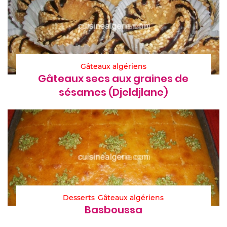
Gâteaux algériens
Gâteaux secs aux graines de
sésames (Djeldjlane)
Desserts
Gâteaux algériens
Basboussa