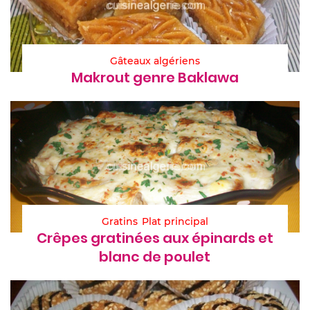
Gâteaux algériens
Makrout genre Baklawa
Gratins
Plat principal
Crêpes gratinées aux épinards et
blanc de poulet