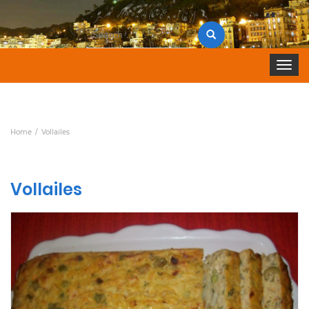
Search
for:
Toggle 
Home
Vollailes
Vollailes