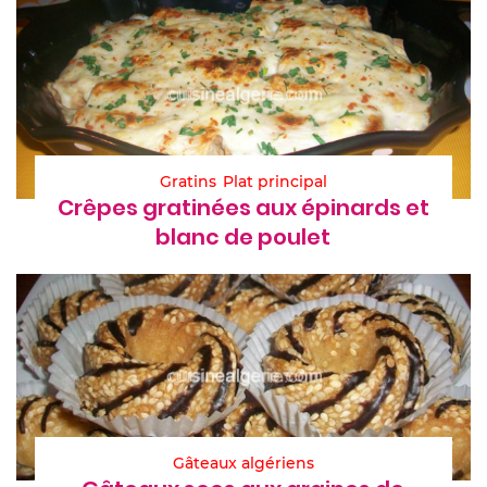
Gratins
Plat principal
Crêpes gratinées aux épinards et
blanc de poulet
Gâteaux algériens