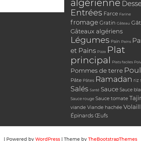
algérienne
Desse
Entrées
Farce
Farine
fromage
Gât
Gratin
Gâteau
Gâteaux algériens
Légumes
Pa
Pain
Pains
Plat
et Pains
Pizza
principal
Plats faciles
Poi
Poul
Pommes de terre
Ramadan
Pâte
riz
Pâtes
Salés
Sauce
Sauce bl
Santé
Taji
Sauce tomate
Sauce rouge
Volail
Viande hachée
viande
Épinards
Œufs
| Powered by
WordPress
| Theme by
TheBootstrapThemes