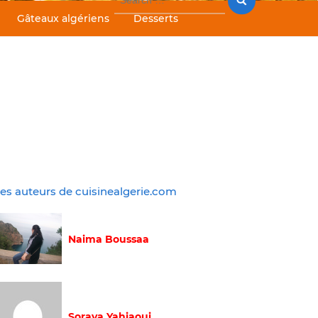
for:
Gâteaux algériens
Desserts
es auteurs de cuisinealgerie.com
Naima Boussaa
Soraya Yahiaoui