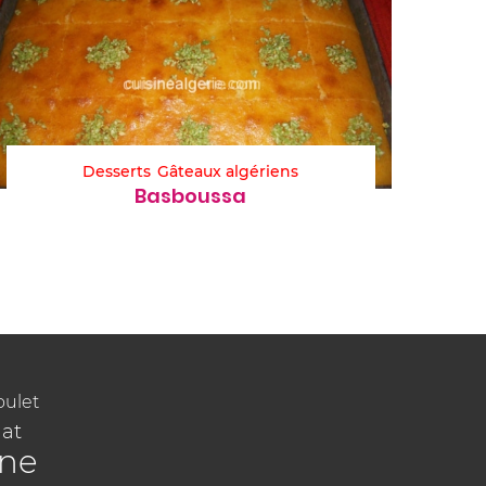
Desserts
Gâteaux algériens
Basboussa
oulet
at
ine