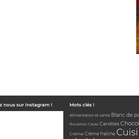
z nous sur Instagram !
Mots clés !
Blanc de p
Alimentation et santé
Chocol
Carottes
Boulettes
Cacao
Cuis
Crème
Crème fraîche