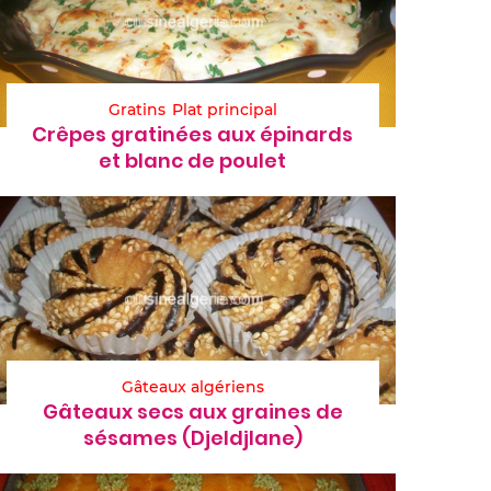
Gratins
Plat principal
Crêpes gratinées aux épinards
et blanc de poulet
Gâteaux algériens
Gâteaux secs aux graines de
sésames (Djeldjlane)