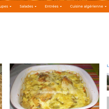
upes
Salades
Entrées
Cuisine algérienne
L