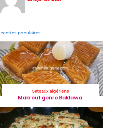
ecettes populaires
Gâteaux algériens
Makrout genre Baklawa