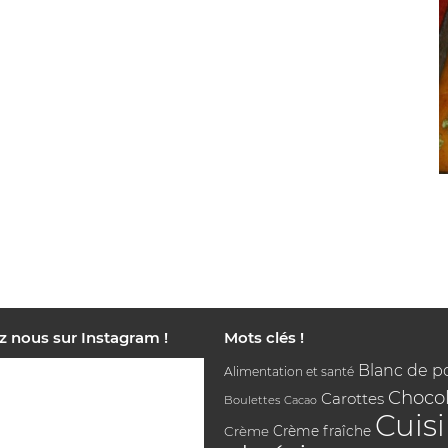
z nous sur Instagram !
Mots clés !
Blanc de p
Alimentation et santé
Chocol
Carottes
Boulettes
Cacao
Cuis
Crème
Crème fraîche