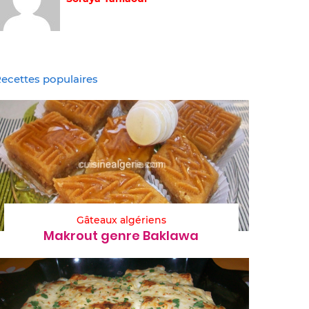
ecettes populaires
Gâteaux algériens
Makrout genre Baklawa