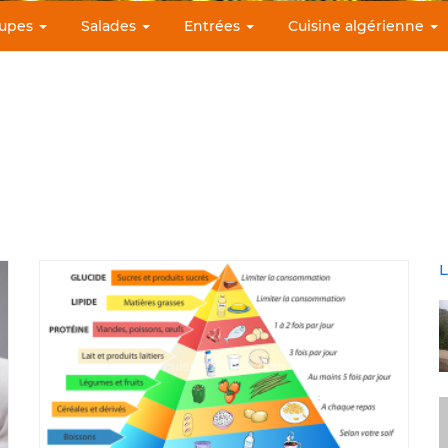
upes
Salades
Entrées
Cuisine algérienne
L