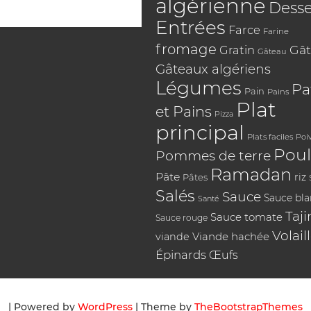
algérienne
Desse
Entrées
Farce
Farine
fromage
Gât
Gratin
Gâteau
Gâteaux algériens
Légumes
Pa
Pain
Pains
Plat
et Pains
Pizza
principal
Plats faciles
Poi
Poul
Pommes de terre
Ramadan
Pâte
riz
Pâtes
Salés
Sauce
Sauce bl
Santé
Taji
Sauce tomate
Sauce rouge
Volail
Viande hachée
viande
Épinards
Œufs
| Powered by
WordPress
| Theme by
TheBootstrapThemes