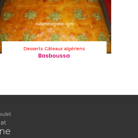
Desserts
Gâteaux algériens
Basboussa
oulet
at
ine