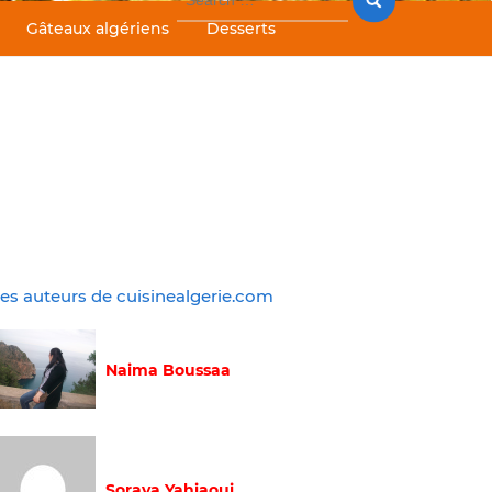
for:
Gâteaux algériens
Desserts
es auteurs de cuisinealgerie.com
Naima Boussaa
Soraya Yahiaoui