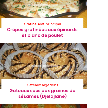
Gratins
Plat principal
Crêpes gratinées aux épinards
et blanc de poulet
Gâteaux algériens
Gâteaux secs aux graines de
sésames (Djeldjlane)