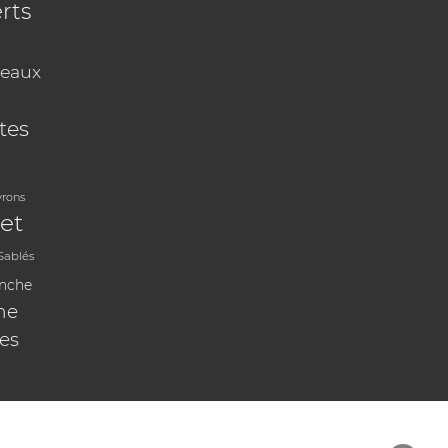
rts
eaux
tes
vrons
et
Sablés
anche
ne
les