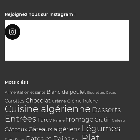
Rejoignez nous sur Instagram !
Mots clés !
Blanc de poulet
Alimentation et santé
Boulettes
Cacao
Chocolat
Carottes
Crème
Crème fraîche
Cuisine algérienne
Desserts
Entrées
fromage
Farce
Gratin
Farine
Gâteau
Légumes
Gâteaux algériens
Gâteaux
Plat
Pates et Pains
Pain
Pains
Pizza