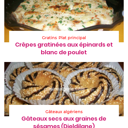
Gratins
Plat principal
Crêpes gratinées aux épinards et
blanc de poulet
Gâteaux algériens
Gâteaux secs aux graines de
sésames (Djeldjlane)