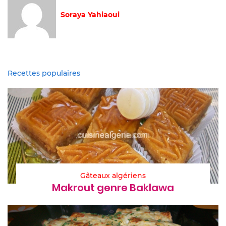
Soraya Yahiaoui
Recettes populaires
Gâteaux algériens
Makrout genre Baklawa