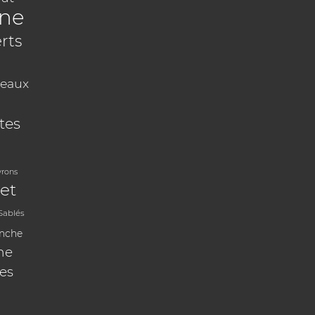
ine
rts
eaux
tes
vrons
et
Sablés
anche
ne
les