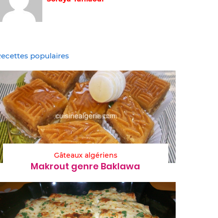
ecettes populaires
Gâteaux algériens
Makrout genre Baklawa