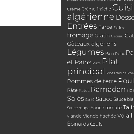
Cuis
Crème
Crème fraîche
algérienne
Desse
Entrées
Farce
Farine
fromage
Gât
Gratin
Gâteau
Gâteaux algériens
Légumes
Pa
Pain
Pains
Plat
et Pains
Pizza
principal
Plats faciles
Poi
Poul
Pommes de terre
Ramadan
Pâte
riz
Pâtes
Salés
Sauce
Sauce bl
Santé
Taji
Sauce tomate
Sauce rouge
Volail
Viande hachée
viande
Épinards
Œufs