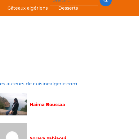
for:
Gâteaux algériens
Desserts
es auteurs de cuisinealgerie.com
Naima Boussaa
Soraya Yahiaoui