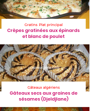
Gratins
Plat principal
Crêpes gratinées aux épinards
et blanc de poulet
Gâteaux algériens
Gâteaux secs aux graines de
sésames (Djeldjlane)