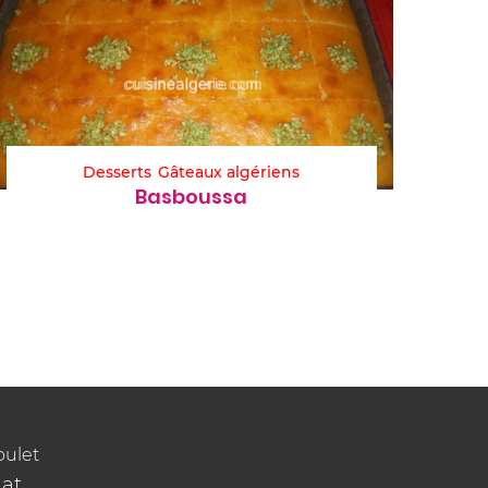
Desserts
Gâteaux algériens
Basboussa
oulet
at