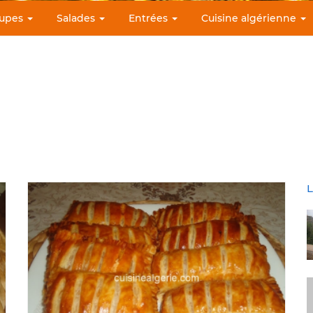
upes
Salades
Entrées
Cuisine algérienne
L