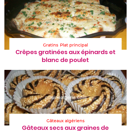
Gratins
Plat principal
Crêpes gratinées aux épinards et
blanc de poulet
Gâteaux algériens
Gâteaux secs aux graines de