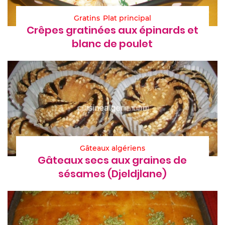
Gratins
Plat principal
Crêpes gratinées aux épinards et
blanc de poulet
Gâteaux algériens
Gâteaux secs aux graines de
sésames (Djeldjlane)