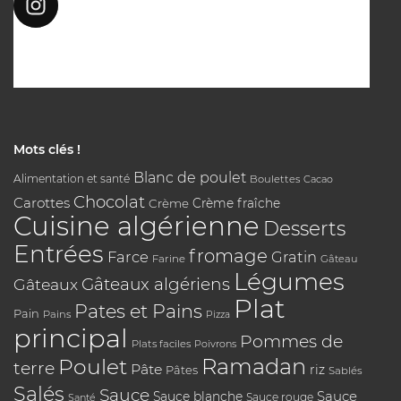
Mots clés !
Blanc de poulet
Alimentation et santé
Boulettes
Cacao
Chocolat
Carottes
Crème
Crème fraîche
Cuisine algérienne
Desserts
Entrées
fromage
Farce
Gratin
Farine
Gâteau
Légumes
Gâteaux algériens
Gâteaux
Plat
Pates et Pains
Pain
Pains
Pizza
principal
Pommes de
Plats faciles
Poivrons
Poulet
Ramadan
terre
Pâte
riz
Pâtes
Sablés
Salés
Sauce
Sauce
Sauce blanche
Sauce rouge
Santé