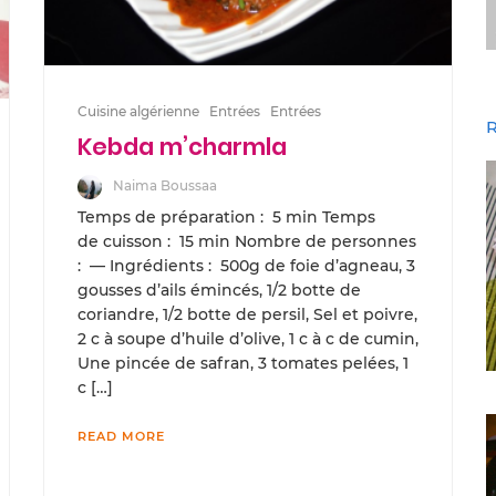
Cuisine algérienne
Entrées
Entrées
R
Kebda m’charmla
Naima Boussaa
Temps de préparation : 5 min Temps
de cuisson : 15 min Nombre de personnes
: — Ingrédients : 500g de foie d’agneau, 3
gousses d’ails émincés, 1/2 botte de
coriandre, 1/2 botte de persil, Sel et poivre,
2 c à soupe d’huile d’olive, 1 c à c de cumin,
Une pincée de safran, 3 tomates pelées, 1
c […]
READ MORE