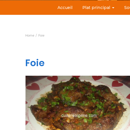
Accueil
Plat principal
So
Home
Foie
Foie