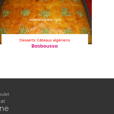
Desserts
Gâteaux algériens
Basboussa
oulet
at
ine