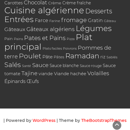
Chocolat
Carottes
Crème
Crème fraîche
Cuisine algérienne
Desserts
Entrées
fromage
Farce
Gratin
Farine
Gâteau
Légumes
Gâteaux algériens
Gâteaux
Plat
Pates et Pains
Pain
Pains
Pizza
principal
Pommes de
Plats faciles
Poivrons
Poulet
Ramadan
terre
Pâte
riz
Pâtes
Sablés
Salés
Sauce
Sauce
Sauce blanche
Sauce rouge
Santé
Tajine
Volailles
tomate
Viande hachée
viande
Épinards
Œufs
| Powered by
WordPress
| Theme by
TheBootstrapThemes