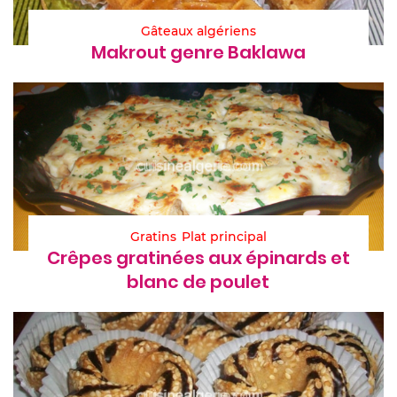
Gâteaux algériens
Makrout genre Baklawa
Gratins
Plat principal
Crêpes gratinées aux épinards et
blanc de poulet