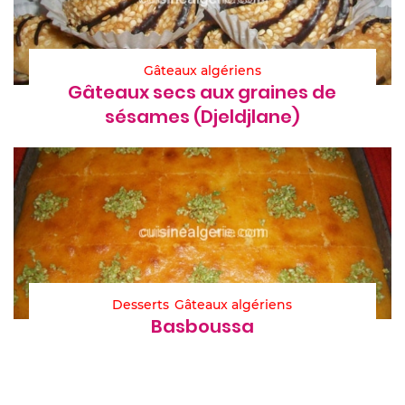
Gâteaux algériens
Gâteaux secs aux graines de
sésames (Djeldjlane)
Desserts
Gâteaux algériens
Basboussa