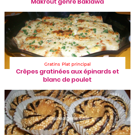
Makrout genre Baklawa
Gratins
Plat principal
Crêpes gratinées aux épinards et
blanc de poulet