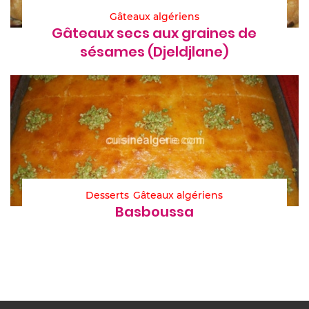
Gâteaux algériens
Gâteaux secs aux graines de
sésames (Djeldjlane)
Desserts
Gâteaux algériens
Basboussa