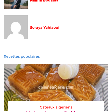
Naima Boussaa
Soraya Yahiaoui
Recettes populaires
Gâteaux algériens