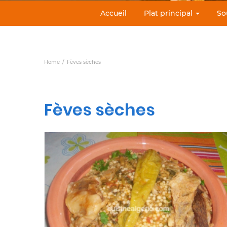
Accueil
Plat principal
So
Home
Fèves sèches
Fèves sèches