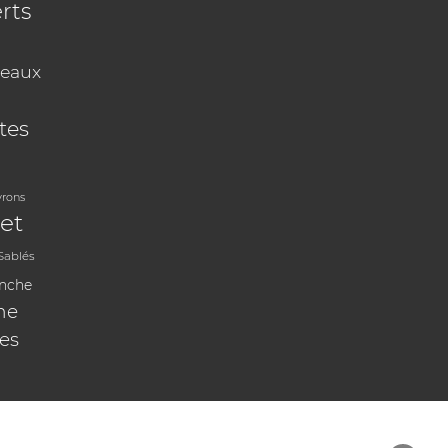
rts
eaux
tes
vrons
et
Sablés
anche
ne
les