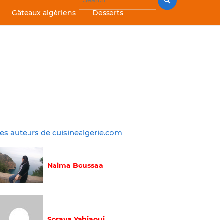
for:
Gâteaux algériens
Desserts
es auteurs de cuisinealgerie.com
Naima Boussaa
Soraya Yahiaoui