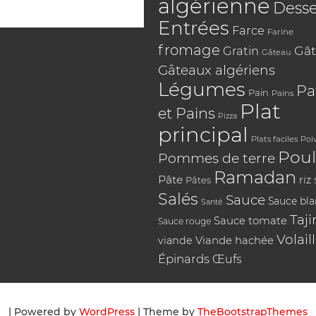
algérienne
Desse
Entrées
Farce
Farine
fromage
Gât
Gratin
Gâteau
Gâteaux algériens
Légumes
Pa
Pain
Pains
Plat
et Pains
Pizza
principal
Plats faciles
Poi
Poul
Pommes de terre
Ramadan
Pâte
riz
Pâtes
Salés
Sauce
Sauce bl
Santé
Taji
Sauce tomate
Sauce rouge
Volail
Viande hachée
viande
Épinards
Œufs
| Powered by
WordPress
| Theme by
TheBootstrapThemes