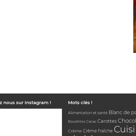
z nous sur Instagram !
Mots clés !
Blanc de p
Alimentation et santé
Chocol
Carottes
Boulettes
Cacao
Cuis
Crème
Crème fraîche