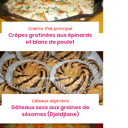
Gratins
Plat principal
Crêpes gratinées aux épinards
et blanc de poulet
Gâteaux algériens
Gâteaux secs aux graines de
sésames (Djeldjlane)