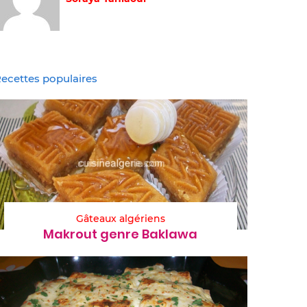
ecettes populaires
Gâteaux algériens
Makrout genre Baklawa