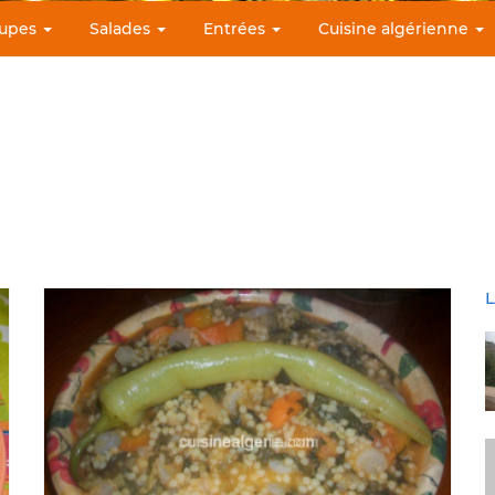
upes
Salades
Entrées
Cuisine algérienne
L