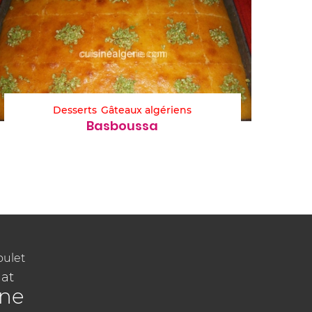
Desserts
Gâteaux algériens
Basboussa
oulet
at
ine