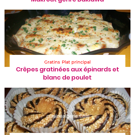
Gratins
Plat principal
Crêpes gratinées aux épinards et
blanc de poulet