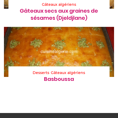
Gâteaux algériens
Gâteaux secs aux graines de
sésames (Djeldjlane)
Desserts
Gâteaux algériens
Basboussa