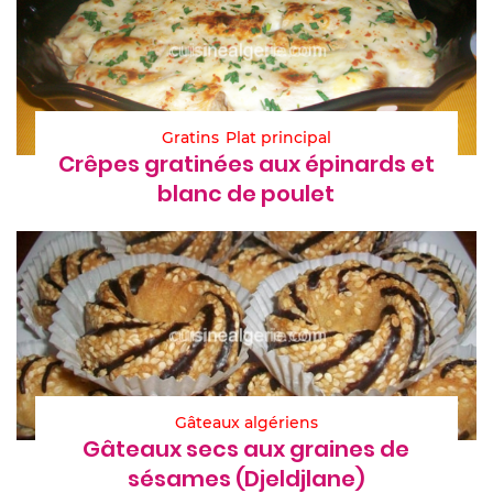
Gratins
Plat principal
Crêpes gratinées aux épinards et
blanc de poulet
Gâteaux algériens
Gâteaux secs aux graines de
sésames (Djeldjlane)