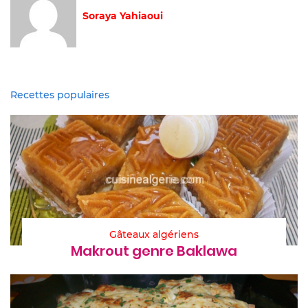
Soraya Yahiaoui
Recettes populaires
Gâteaux algériens
Makrout genre Baklawa