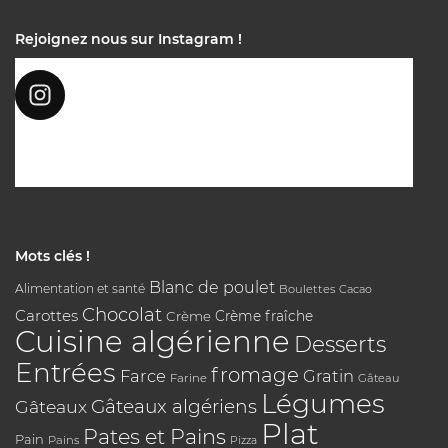
Rejoignez nous sur Instagram !
Mots clés !
Blanc de poulet
Alimentation et santé
Boulettes
Cacao
Chocolat
Carottes
Crème
Crème fraîche
Cuisine algérienne
Desserts
Entrées
fromage
Farce
Gratin
Farine
Gâteau
Légumes
Gâteaux algériens
Gâteaux
Plat
Pates et Pains
Pain
Pains
Pizza