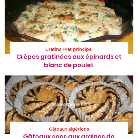
Gratins
Plat principal
Crêpes gratinées aux épinards et
blanc de poulet
Gâteaux algériens
Gâteaux secs aux graines de