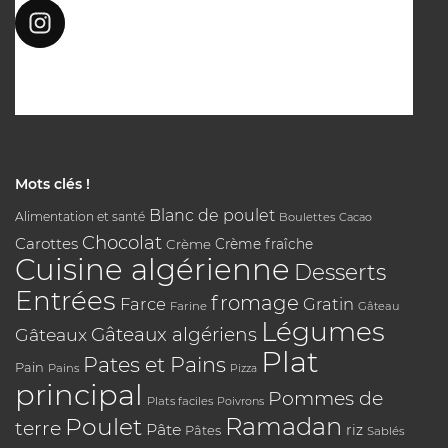
Mots clés !
Blanc de poulet
Alimentation et santé
Boulettes
Cacao
Chocolat
Carottes
Crème
Crème fraîche
Cuisine algérienne
Desserts
Entrées
fromage
Farce
Gratin
Farine
Gâteau
Légumes
Gâteaux algériens
Gâteaux
Plat
Pates et Pains
Pain
Pains
Pizza
principal
Pommes de
Plats faciles
Poivrons
Poulet
Ramadan
terre
Pâte
riz
Pâtes
Sablés