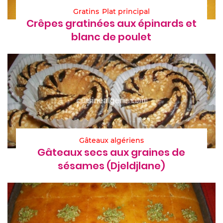
Gratins
Plat principal
Crêpes gratinées aux épinards et
blanc de poulet
Gâteaux algériens
Gâteaux secs aux graines de
sésames (Djeldjlane)