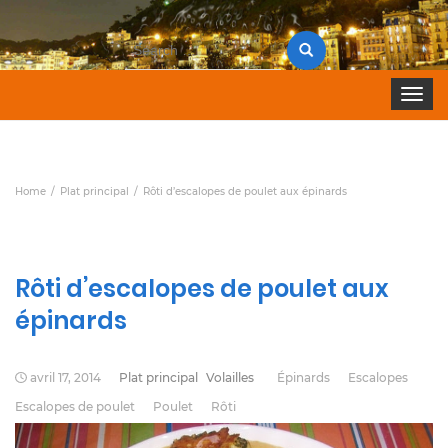
Search
for:
Toggle 
Home
Plat principal
Rôti d’escalopes de poulet aux épinards
Rôti d’escalopes de poulet aux
épinards
avril 17, 2014
Plat principal
Volailles
Épinards
Escalopes
Escalopes de poulet
Poulet
Rôti