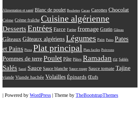
Chocolat
Blanc de poulet
Carottes
Alimentation et santé
Boulettes
Cacao
Cuisine algérienne
Crème
Crème fraîche
Entrées
Desserts
fromage
Farce
Gratin
Farine
Gâteau
Légumes
Pates
Gâteaux algériens
Gâteaux
Pain
Pains
Plat principal
et Pains
Plats faciles
Poivrons
Pizza
Ramadan
Poulet
Pommes de terre
Pâte
riz
Pâtes
Sablés
Salés
Sauce
Tajine
Sauce tomate
Sauce blanche
Sauce rouge
Santé
Volailles
Épinards
Œufs
viande
Viande hachée
| Powered by
WordPress
| Theme by
TheBootstrapThemes