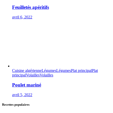
Feuilletés apéritifs
avril 6, 2022
Cuisine algérienne
Légumes
Légumes
Plat principal
Plat
principal
Volailles
Volailles
Poulet mariné
avril 5, 2022
Recettes populaires