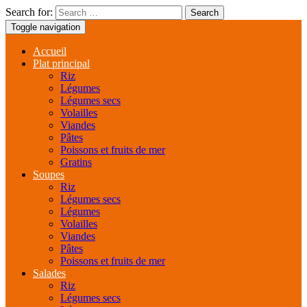
Search for:
Toggle navigation
Accueil
Plat principal
Riz
Légumes
Légumes secs
Volailles
Viandes
Pâtes
Poissons et fruits de mer
Gratins
Soupes
Riz
Légumes secs
Légumes
Volailles
Viandes
Pâtes
Poissons et fruits de mer
Salades
Riz
Légumes secs