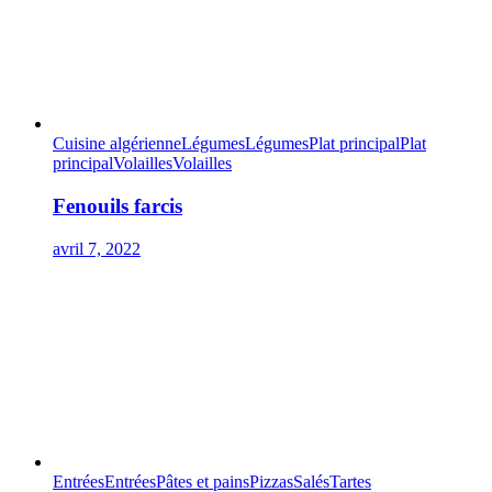
Cuisine algérienne
Légumes
Légumes
Plat principal
Plat
principal
Volailles
Volailles
Fenouils farcis
avril 7, 2022
Entrées
Entrées
Pâtes et pains
Pizzas
Salés
Tartes