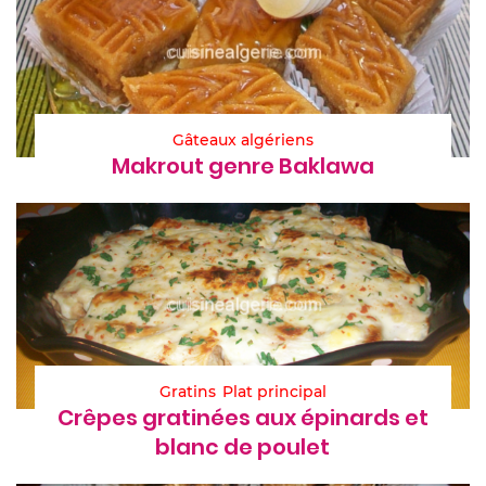
Gâteaux algériens
Makrout genre Baklawa
Gratins
Plat principal
Crêpes gratinées aux épinards et
blanc de poulet