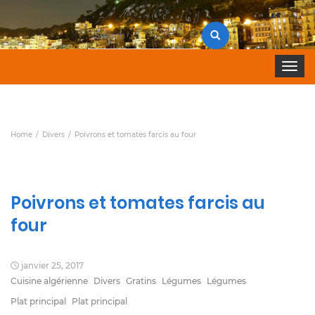
Search
for:
Toggle 
Home
Divers
Poivrons et tomates farcis au four
Poivrons et tomates farcis au
four
janvier 25, 2017
Cuisine algérienne
Divers
Gratins
Légumes
Légumes
Plat principal
Plat principal