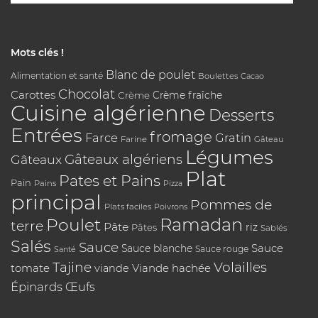
Mots clés !
Blanc de poulet
Alimentation et santé
Boulettes
Cacao
Chocolat
Carottes
Crème
Crème fraîche
Cuisine algérienne
Desserts
Entrées
fromage
Farce
Gratin
Farine
Gâteau
Légumes
Gâteaux algériens
Gâteaux
Plat
Pates et Pains
Pain
Pains
Pizza
principal
Pommes de
Plats faciles
Poivrons
Poulet
Ramadan
terre
Pâte
riz
Pâtes
Sablés
Salés
Sauce
Sauce
Sauce blanche
Sauce rouge
Santé
Tajine
Volailles
tomate
Viande hachée
viande
Épinards
Œufs