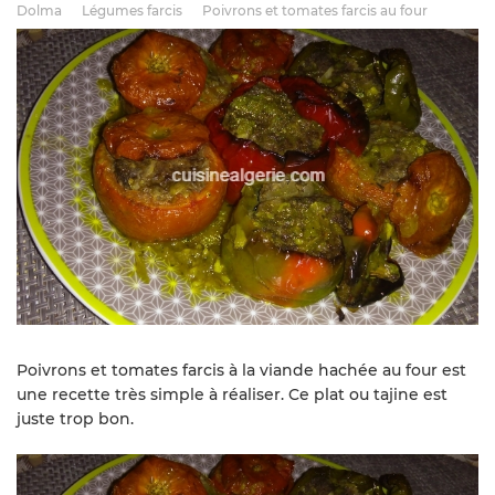
Dolma
Légumes farcis
Poivrons et tomates farcis au four
Poivrons et tomates farcis à la viande hachée au four est
une recette très simple à réaliser. Ce plat ou tajine est
juste trop bon.