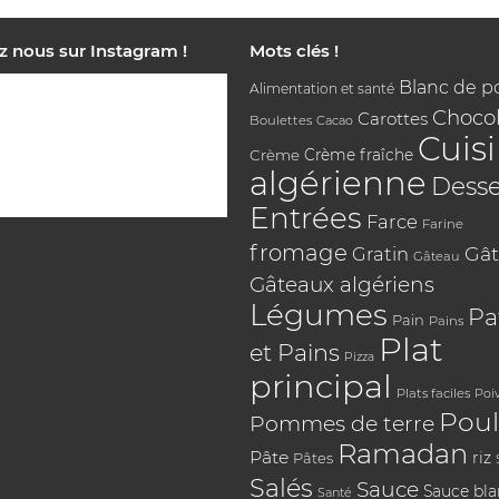
z nous sur Instagram !
Mots clés !
Blanc de p
Alimentation et santé
Chocol
Carottes
Boulettes
Cacao
Cuis
Crème
Crème fraîche
algérienne
Desse
Entrées
Farce
Farine
fromage
Gât
Gratin
Gâteau
Gâteaux algériens
Légumes
Pa
Pain
Pains
Plat
et Pains
Pizza
principal
Plats faciles
Poi
Poul
Pommes de terre
Ramadan
Pâte
riz
Pâtes
Salés
Sauce
Sauce bl
Santé