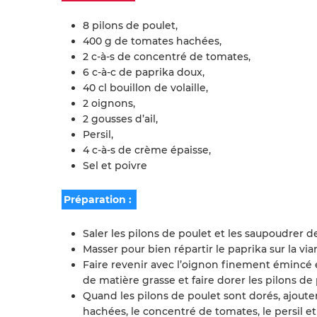
8 pilons de poulet,
400 g de tomates hachées,
2 c-à-s de concentré de tomates,
6 c-à-c de paprika doux,
40 cl bouillon de volaille,
2 oignons,
2 gousses d’ail,
Persil,
4 c-à-s de crème épaisse,
Sel et poivre
Préparation :
Saler les pilons de poulet et les saupoudrer de
Masser pour bien répartir le paprika sur la via
Faire revenir avec l’oignon finement émincé e
de matière grasse et faire dorer les pilons d
Quand les pilons de poulet sont dorés, ajouter
hachées, le concentré de tomates, le persil et 