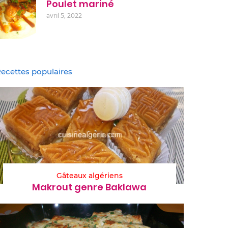
Poulet mariné
avril 5, 2022
ecettes populaires
Gâteaux algériens
Makrout genre Baklawa