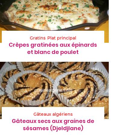
Gratins
Plat principal
Crêpes gratinées aux épinards
et blanc de poulet
Gâteaux algériens
Gâteaux secs aux graines de
sésames (Djeldjlane)