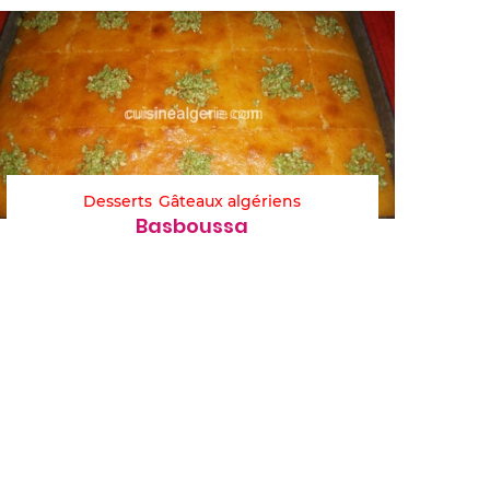
Desserts
Gâteaux algériens
Basboussa