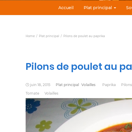
Accueil
Plat principal
So
Home
Plat principal
Pilons de poulet au paprika
Pilons de poulet au p
juin 18, 2015
Plat principal
Volailles
Paprika
Pilons
Tomate
Volailles