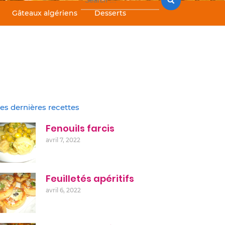
for:
Gâteaux algériens
Desserts
es dernières recettes
Fenouils farcis
avril 7, 2022
Feuilletés apéritifs
avril 6, 2022