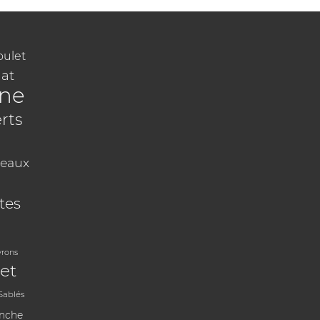
oulet
at
ine
rts
eaux
tes
vrons
et
Sablés
anche