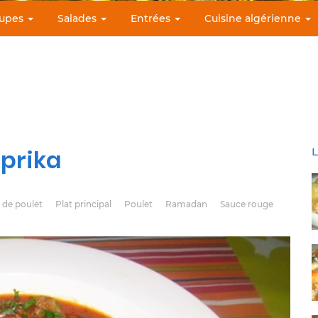
upes
Salades
Entrées
Cuisine algérienne
aprika
L
 de poulet
Plat principal
Poulet
Ramadan
Sauce rouge