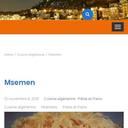
Search
for:
Toggle 
Home
Cuisine algérienne
Msemen
Msemen
novembre 8, 2013
Cuisine algérienne
Pâtes et Pains
Cuisine algérienne
Msemens
Pates et Pains