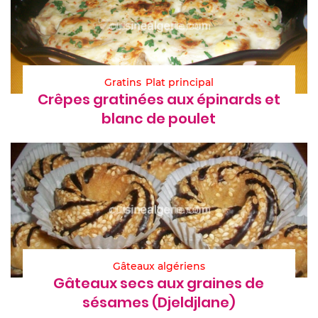
Gratins
Plat principal
Crêpes gratinées aux épinards et
blanc de poulet
Gâteaux algériens
Gâteaux secs aux graines de
sésames (Djeldjlane)