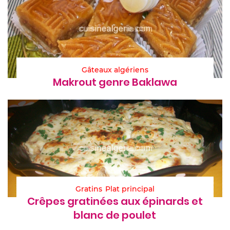
Gâteaux algériens
Makrout genre Baklawa
Gratins
Plat principal
Crêpes gratinées aux épinards et
blanc de poulet