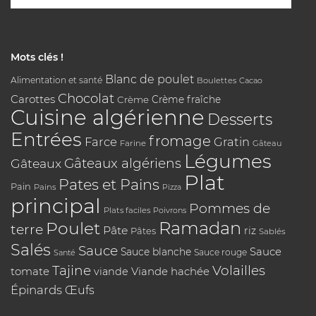
Mots clés !
Blanc de poulet
Alimentation et santé
Boulettes
Cacao
Chocolat
Carottes
Crème
Crème fraîche
Cuisine algérienne
Desserts
Entrées
fromage
Farce
Gratin
Farine
Gâteau
Légumes
Gâteaux algériens
Gâteaux
Plat
Pates et Pains
Pain
Pains
Pizza
principal
Pommes de
Plats faciles
Poivrons
Poulet
Ramadan
terre
Pâte
riz
Pâtes
Sablés
Salés
Sauce
Sauce
Sauce blanche
Sauce rouge
Santé
Tajine
Volailles
tomate
Viande hachée
viande
Épinards
Œufs