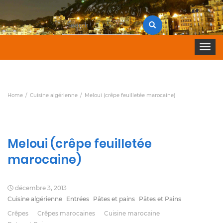
Search
for:
Toggle 
Home
Cuisine algérienne
Meloui (crêpe feuilletée marocaine)
Meloui (crêpe feuilletée
marocaine)
décembre 3, 2013
Cuisine algérienne
Entrées
Pâtes et pains
Pâtes et Pains
Crêpes
Crêpes marocaines
Cuisine marocaine