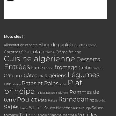
Mots clés !
Blanc de poulet
Alimentation et santé
Boulettes
Cacao
Chocolat
Carottes
Crème
Crème fraîche
Cuisine algérienne
Desserts
Entrées
fromage
Farce
Gratin
Farine
Gâteau
Légumes
Gâteaux algériens
Gâteaux
Plat
Pates et Pains
Pain
Pains
Pizza
principal
Pommes de
Plats faciles
Poivrons
Poulet
Ramadan
terre
Pâte
riz
Pâtes
Sablés
Salés
Sauce
Sauce
Sauce blanche
Sauce rouge
Santé
Tajine
Volailles
tomate
Viande hachée
viande