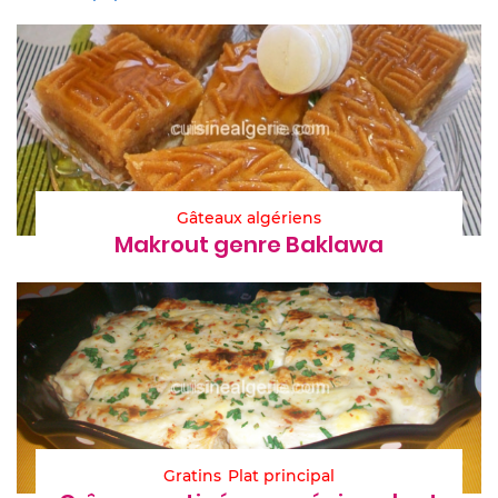
Gâteaux algériens
Makrout genre Baklawa
Gratins
Plat principal