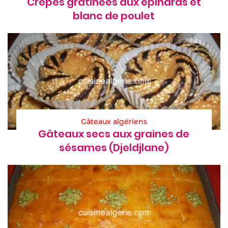
Crêpes gratinées aux épinards et
blanc de poulet
Gâteaux algériens
Gâteaux secs aux graines de
sésames (Djeldjlane)