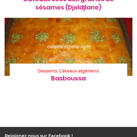
sésames (Djeldjlane)
Desserts
Gâteaux algériens
Basboussa
Rejoignez nous sur Facebook !