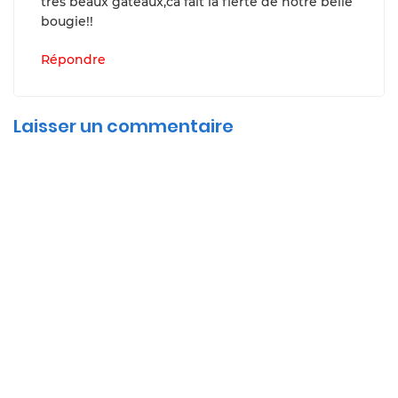
trés beaux gateaux,ca fait la fierté de notre belle
bougie!!
Répondre
Laisser un commentaire