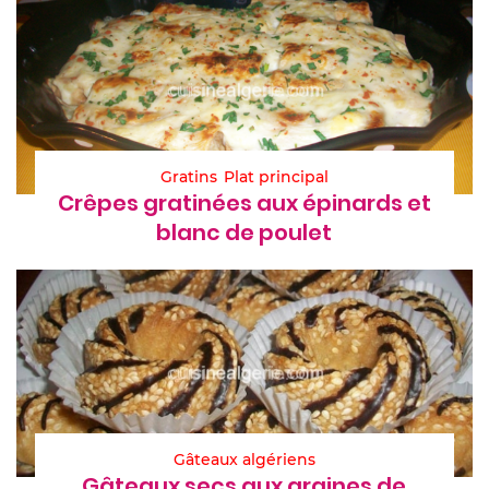
Gratins
Plat principal
Crêpes gratinées aux épinards et
blanc de poulet
Gâteaux algériens
Gâteaux secs aux graines de