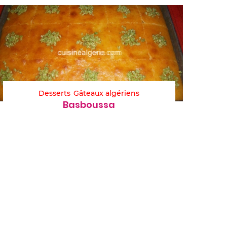
Desserts
Gâteaux algériens
Basboussa