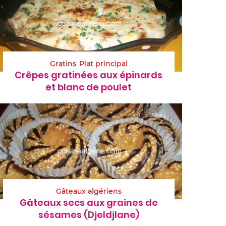
Gratins
Plat principal
Crêpes gratinées aux épinards
et blanc de poulet
Gâteaux algériens
Gâteaux secs aux graines de
sésames (Djeldjlane)