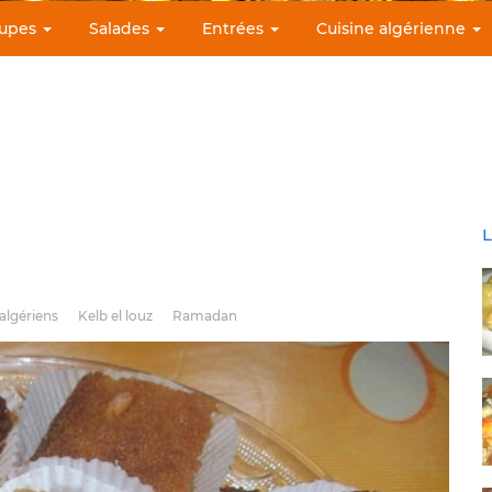
upes
Salades
Entrées
Cuisine algérienne
L
algériens
Kelb el louz
Ramadan