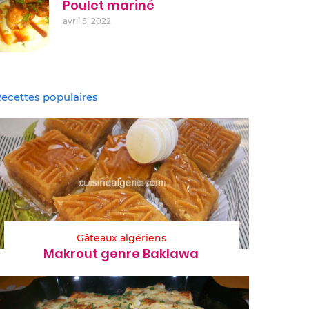
Poulet mariné
avril 5, 2022
ecettes populaires
Gâteaux algériens
Makrout genre Baklawa