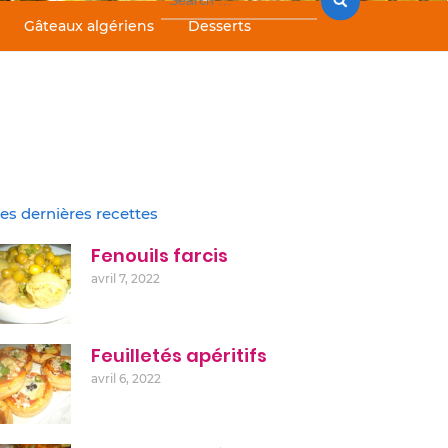
for:
Gâteaux algériens
Desserts
es dernières recettes
Fenouils farcis
avril 7, 2022
Feuilletés apéritifs
avril 6, 2022