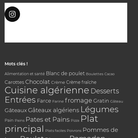
Mots clés !
Blanc de poulet
Alimentation et santé
Boulettes
Cacao
Chocolat
Carottes
Crème
Crème fraîche
Cuisine algérienne
Desserts
Entrées
fromage
Farce
Gratin
Farine
Gâteau
Légumes
Gâteaux algériens
Gâteaux
Plat
Pates et Pains
Pain
Pains
Pizza
principal
Pommes de
Plats faciles
Poivrons