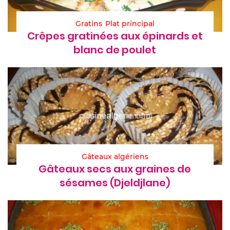
Gratins
Plat principal
Crêpes gratinées aux épinards et
blanc de poulet
Gâteaux algériens
Gâteaux secs aux graines de
sésames (Djeldjlane)