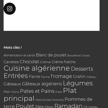
Mots clés !
Blanc de poulet
Alimentation et santé
Boulettes
Cacao
Chocolat
Carottes
Crème
Crème fraîche
Cuisine algérienne
Desserts
Entrées
fromage
Farce
Gratin
Farine
Gâteau
Légumes
Gâteaux algériens
Gâteaux
Plat
Pates et Pains
Pain
Pains
Pizza
principal
Pommes de
Plats faciles
Poivrons
Poulet
Ramadan
terre
Pâte
riz
Pâtes
Sablés