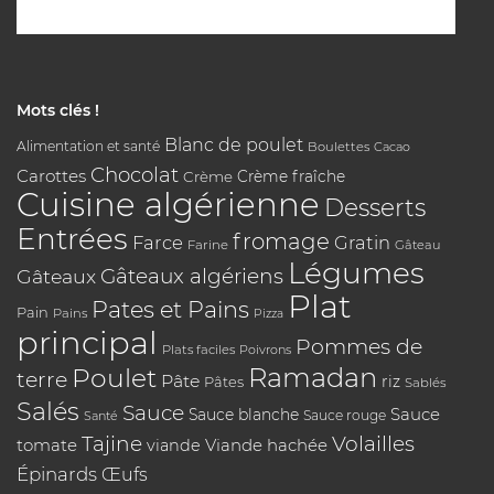
Mots clés !
Blanc de poulet
Alimentation et santé
Boulettes
Cacao
Chocolat
Carottes
Crème
Crème fraîche
Cuisine algérienne
Desserts
Entrées
fromage
Farce
Gratin
Farine
Gâteau
Légumes
Gâteaux algériens
Gâteaux
Plat
Pates et Pains
Pain
Pains
Pizza
principal
Pommes de
Plats faciles
Poivrons
Poulet
Ramadan
terre
Pâte
riz
Pâtes
Sablés
Salés
Sauce
Sauce
Sauce blanche
Sauce rouge
Santé
Tajine
Volailles
tomate
Viande hachée
viande
Épinards
Œufs