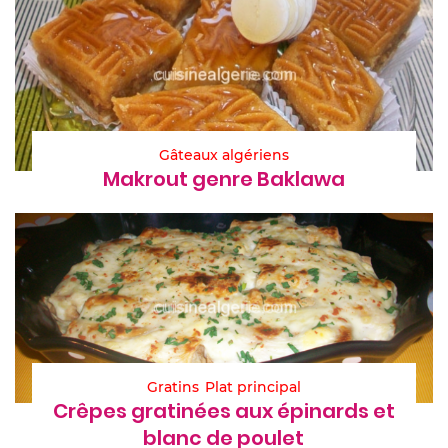
Gâteaux algériens
Makrout genre Baklawa
Gratins
Plat principal
Crêpes gratinées aux épinards et
blanc de poulet