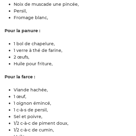
Noix de muscade une pincée,
Persil,
Fromage blanc,
Pour la panure :
1 bol de chapelure,
1 verre à thé de farine,
2 œufs,
Huile pour friture,
Pour la farce :
Viande hachée,
1 œuf,
1 oignon émincé,
1 c-à-s de persil,
Sel et poivre,
1/2 c-à-c de piment doux,
1/2 c-à-c de cumin,