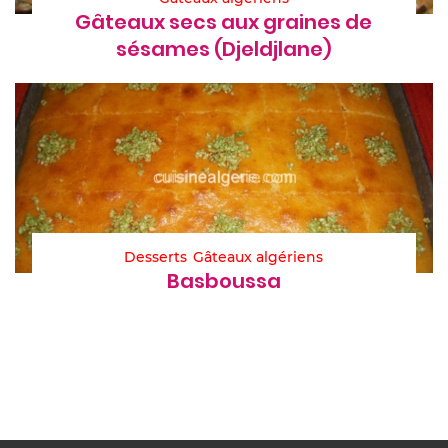
Gâteaux secs aux graines de
sésames (Djeldjlane)
Desserts
Gâteaux algériens
Basboussa