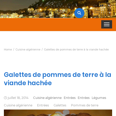
Search
for:
Toggle 
Home
Cuisine algérienne
Galettes de pommes de terre à la viande hachée
Galettes de pommes de terre à la
viande hachée
juillet 18, 2014
Cuisine algérienne
Entrées
Entrées
Légumes
Cuisine algérienne
Entrées
Galettes
Pommes de terre