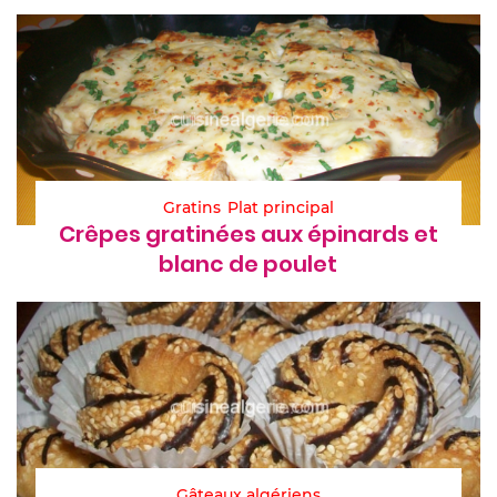
Gratins
Plat principal
Crêpes gratinées aux épinards et
blanc de poulet
Gâteaux algériens