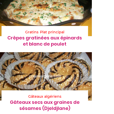
Gratins
Plat principal
Crêpes gratinées aux épinards
et blanc de poulet
Gâteaux algériens
Gâteaux secs aux graines de
sésames (Djeldjlane)