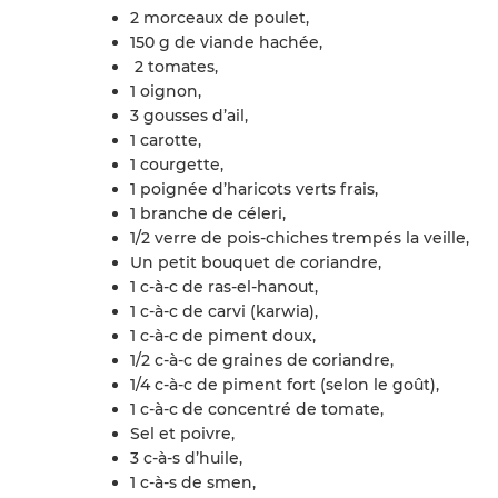
2 morceaux de poulet,
150 g de viande hachée,
2 tomates,
1 oignon,
3 gousses d’ail,
1 carotte,
1 courgette,
1 poignée d’haricots verts frais,
1 branche de céleri,
1/2 verre de pois-chiches trempés la veille,
Un petit bouquet de coriandre,
1 c-à-c de ras-el-hanout,
1 c-à-c de carvi (karwia),
1 c-à-c de piment doux,
1/2 c-à-c de graines de coriandre,
1/4 c-à-c de piment fort (selon le goût),
1 c-à-c de concentré de tomate,
Sel et poivre,
3 c-à-s d’huile,
1 c-à-s de smen,