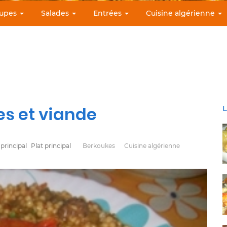
upes
Salades
Entrées
Cuisine algérienne
s et viande
L
 principal
Plat principal
Berkoukes
Cuisine algérienne