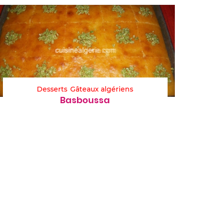
Desserts
Gâteaux algériens
Basboussa