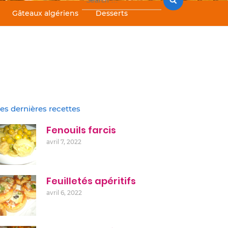
for:
Gâteaux algériens
Desserts
es dernières recettes
Fenouils farcis
avril 7, 2022
Feuilletés apéritifs
avril 6, 2022