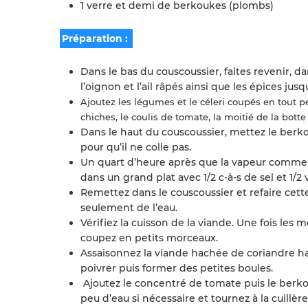
1 verre et demi de berkoukes (plombs)
Préparation :
Dans le bas du couscoussier, faites revenir, d
l’oignon et l’ail râpés ainsi que les épices jusq
Ajoutez les légumes et le céleri coupés en tout p
chiches, le coulis de tomate, la moitié de la botte
Dans le haut du couscoussier, mettez le berko
pour qu’il ne colle pas.
Un quart d’heure après que la vapeur commence
dans un grand plat avec 1/2 c-à-s de sel et 1/2
Remettez dans le couscoussier et refaire cette
seulement de l’eau.
Vérifiez la cuisson de la viande. Une fois les 
coupez en petits morceaux.
Assaisonnez la viande hachée de coriandre ha
poivrer puis former des petites boules.
Ajoutez le concentré de tomate puis le berkou
peu d’eau si nécessaire et tournez à la cuillèr