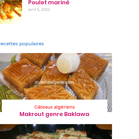
Poulet mariné
avril 5, 2022
ecettes populaires
Gâteaux algériens
Makrout genre Baklawa