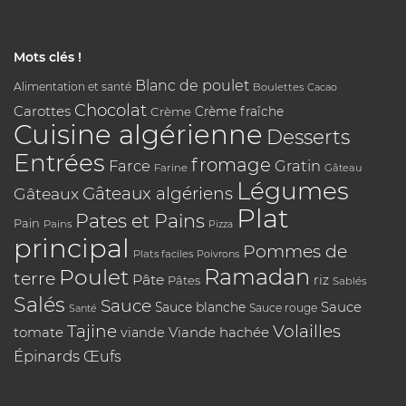
Mots clés !
Blanc de poulet
Alimentation et santé
Boulettes
Cacao
Chocolat
Carottes
Crème
Crème fraîche
Cuisine algérienne
Desserts
Entrées
fromage
Farce
Gratin
Farine
Gâteau
Légumes
Gâteaux algériens
Gâteaux
Plat
Pates et Pains
Pain
Pains
Pizza
principal
Pommes de
Plats faciles
Poivrons
Poulet
Ramadan
terre
Pâte
riz
Pâtes
Sablés
Salés
Sauce
Sauce
Sauce blanche
Sauce rouge
Santé
Tajine
Volailles
tomate
Viande hachée
viande
Épinards
Œufs