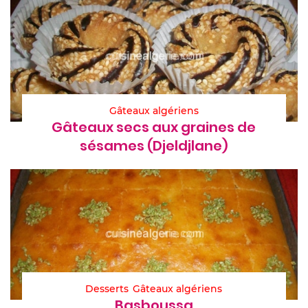
Gâteaux algériens
Gâteaux secs aux graines de
sésames (Djeldjlane)
Desserts
Gâteaux algériens
Basboussa