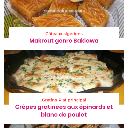
Gâteaux algériens
Makrout genre Baklawa
Gratins
Plat principal
Crêpes gratinées aux épinards et
blanc de poulet