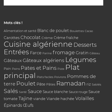
Mots clés !
Blanc de poulet
Alimentation et santé
Boulettes
Cacao
Chocolat
Carottes
Crème
Crème fraîche
Cuisine algérienne
Desserts
Entrées
fromage
Farce
Gratin
Farine
Gâteau
Légumes
Gâteaux algériens
Gâteaux
Plat
Pates et Pains
Pain
Pains
Pizza
principal
Pommes de
Plats faciles
Poivrons
Poulet
Ramadan
terre
Pâte
riz
Pâtes
Sablés
Salés
Sauce
Sauce
Sauce blanche
Sauce rouge
Santé
Tajine
Volailles
tomate
Viande hachée
viande
Épinards
Œufs