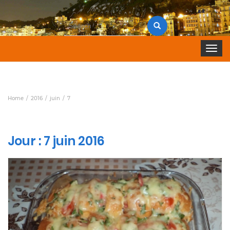
Search
for:
Toggle 
Home
2016
juin
7
Jour :
7 juin 2016