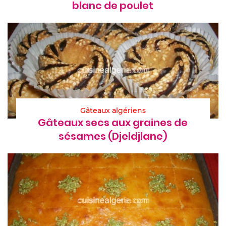
blanc de poulet
Gâteaux algériens
Gâteaux secs aux graines de
sésames (Djeldjlane)