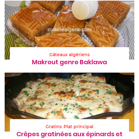
Gâteaux algériens
Makrout genre Baklawa
Gratins
Plat principal
Crêpes gratinées aux épinards et